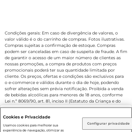
Condições gerais: Em caso de divergência de valores, o
valor válido é o do carrinho de compras. Fotos ilustrativas.
Compras sujeitas a confirmação de estoque. Compras
podem ser canceladas em caso de suspeita de fraude. A fim
de garantir o acesso de um maior número de clientes as
nossas promoções, a compra de produtos com preços
promocionais poderá ter sua quantidade limitada por
cliente. Os preços, ofertas e condições são exclusivos para
o e-commerce e válidos durante o dia de hoje, podendo
sofrer alterações sem prévia notificação. Proibida a venda
de bebidas alcoólicas para menores de 18 anos, conforme
Lei n.º 8069/90, art. 81, inciso II (Estatuto da Criança e do
Adolescente). Preços e condições exclusivos para o
www.prezunic.com.br
, podendo sofrer alterações sem aviso
Selecione sua região:
Cookies e Privacidade
prévio. O valor mínimo para as compras on-line é de R$
Configurar privacidade
Rio de Janeiro (RJ)
Goiás (GO)
Usamos cookies para melhorar sua
80,00.
experiência de navegação, otimizar as