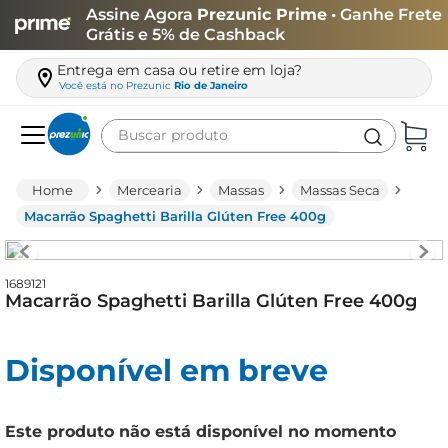
Assine Agora
Prezunic Prime
• Ganhe Frete
Grátis e 5% de Cashback
Entrega em casa ou retire em loja?
Você está no
Prezunic
Rio de Janeiro
Buscar produto
Termos mais buscados
Mercearia
Massas
Massas Seca
carne
Macarrão Spaghetti Barilla Glúten Free 400g
leite
café
1689121
Macarrão Spaghetti Barilla Glúten Free 400g
queijo
azeite
Disponível em breve
biscoito
arroz
Este produto não está disponível no momento