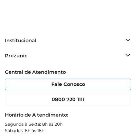
Institucional
Sobre o Prezunic
Prezunic
Grupo Cencosud
Trabalhe conosco
Blog Prezunic
Central de Atendimento
Política de Privacidade
Código de Ética
Portal do fornecedor
Encartes
Fale Conosco
Nossas lojas
App Prezunic
Cencosud Media
Clube Prezunic
0800 720 1111
Receitas
Black Friday
Horário de A tendimento:
Segunda à Sexta: 8h às 20h
Sábados: 8h às 18h