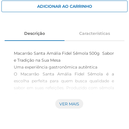
iogurte
ADICIONAR AO CARRINHO
papel higiênico
cerveja
Descrição
Características
Macarrão Santa Amália Fidel Sêmola 500g  Sabor 
e Tradição na Sua Mesa

Uma experiência gastronômica autêntica  

O Macarrão Santa Amália Fidel Sêmola é a 
escolha perfeita para quem busca qualidade e 
sabor em suas refeições. Produzido com sêmola 
de trigo selecionada, esse macarrão traz a 
tradição da culinária italiana para o seu dia a dia. 
VER MAIS
Cada garfada é uma explosão de sabor, ideal para 
acompanhar os mais diversos molhos e 
ingredientes, proporcionando uma refeição 