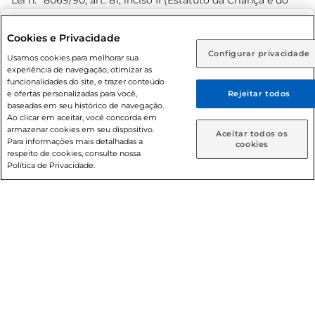
Lei n.º 8069/90, art. 81, inciso II (Estatuto da Criança e do
Adolescente). Preços e condições exclusivos para o
www.prezunic.com.br
, podendo sofrer alterações sem aviso
Selecione sua região:
Cookies e Privacidade
prévio. O valor mínimo para as compras on-line é de R$
Configurar privacidade
Rio de Janeiro (RJ)
Goiás (GO)
Usamos cookies para melhorar sua
80,00.
experiência de navegação, otimizar as
Ou
funcionalidades do site, e trazer conteúdo
e ofertas personalizadas para você,
Rejeitar todos
Caso queira comprar online, informe como deseja receber
baseadas em seu histórico de navegação.
suas compras:
Ao clicar em aceitar, você concorda em
armazenar cookies em seu dispositivo.
© 2026 Copyright. Todos os direitos
Aceitar todos os
Para informações mais detalhadas a
Entrega em casa
Retire em Loja
cookies
reservados Prezunic.
respeito de cookies, consulte nossa
Política de Privacidade.
Cencosud Brasil Comercial SA.CNPJ sob n° 39.346.861/0350-
38 . Sediada na Av. das Nações Unidas, 12.995, 21º andar, CEP:
04.578-000, Bairro Brooklin Paulista, na cidade de São Paulo
- SP.