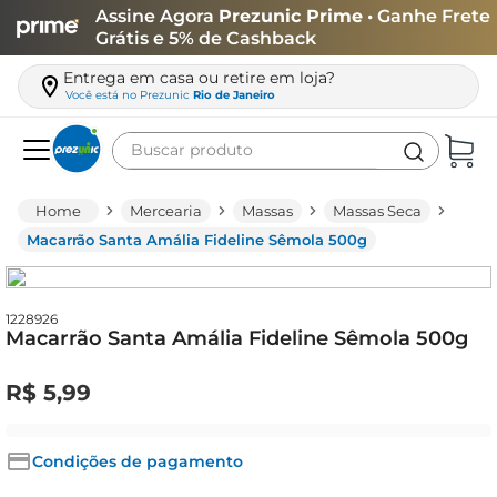
Assine Agora
Prezunic Prime
• Ganhe Frete
Grátis e 5% de Cashback
Entrega em casa ou retire em loja?
Você está no
Prezunic
Rio de Janeiro
Buscar produto
Termos mais buscados
Mercearia
Massas
Massas Seca
carne
Macarrão Santa Amália Fideline Sêmola 500g
leite
café
1228926
Macarrão Santa Amália Fideline Sêmola 500g
queijo
arroz
R$
5
,
99
biscoito
azeite
Condições de pagamento