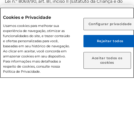
Lei n.º 8069/90, art. 81, inciso II (Estatuto da Criança e do
Adolescente). Preços e condições exclusivos para o
www.prezunic.com.br
, podendo sofrer alterações sem aviso
Selecione sua região:
Cookies e Privacidade
prévio. O valor mínimo para as compras on-line é de R$
Configurar privacidade
Rio de Janeiro (RJ)
Goiás (GO)
Usamos cookies para melhorar sua
80,00.
experiência de navegação, otimizar as
Ou
funcionalidades do site, e trazer conteúdo
e ofertas personalizadas para você,
Rejeitar todos
Caso queira comprar online, informe como deseja receber
baseadas em seu histórico de navegação.
suas compras:
Ao clicar em aceitar, você concorda em
armazenar cookies em seu dispositivo.
© 2026 Copyright. Todos os direitos
Aceitar todos os
Para informações mais detalhadas a
Entrega em casa
Retire em Loja
cookies
reservados Prezunic.
respeito de cookies, consulte nossa
Política de Privacidade.
Cencosud Brasil Comercial SA.CNPJ sob n° 39.346.861/0350-
38 . Sediada na Av. das Nações Unidas, 12.995, 21º andar, CEP:
04.578-000, Bairro Brooklin Paulista, na cidade de São Paulo
- SP.