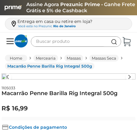
Assine Agora
Prezunic Prime
• Ganhe Frete
Grátis e 5% de Cashback
Entrega em casa ou retire em loja?
Você está no
Prezunic
Rio de Janeiro
Buscar produto
Termos mais buscados
Mercearia
Massas
Massas Seca
carne
Macarrão Penne Barilla Rig Integral 500g
leite
café
1105033
Macarrão Penne Barilla Rig Integral 500g
queijo
arroz
R$
16
,
99
biscoito
azeite
Condições de pagamento