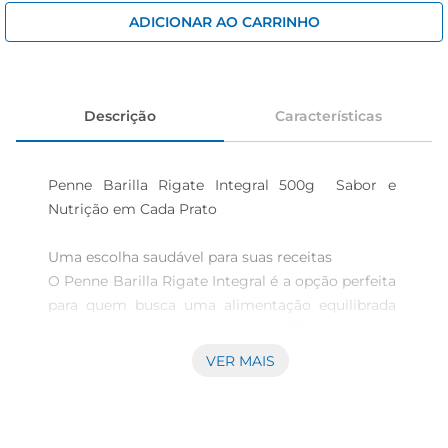
cerveja
ADICIONAR AO CARRINHO
iogurte
papel higiênico
Descrição
Características
Penne Barilla Rigate Integral 500g  Sabor e 
Nutrição em Cada Prato

Uma escolha saudável para suas receitas

O Penne Barilla Rigate Integral é a opção perfeita 
para quem busca uma alimentação equilibrada 
sem abrir mão do sabor. Com 500g de massa 
integral, este produto é feito com grãos de trigo 
VER MAIS
100 integral, proporcionando uma fonte rica de 
fibras e nutrientes essenciais. Ideal para preparar 
pratos variados, desde um simples macarrão ao 