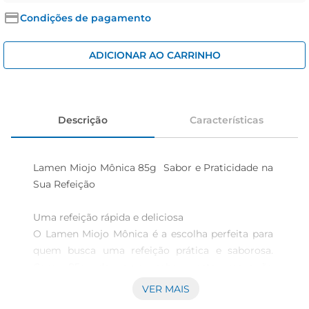
cerveja
Condições de pagamento
iogurte
papel higiênico
ADICIONAR AO CARRINHO
Descrição
Características
Lamen Miojo Mônica 85g  Sabor e Praticidade na 
Sua Refeição

Uma refeição rápida e deliciosa  

O Lamen Miojo Mônica é a escolha perfeita para 
quem busca uma refeição prática e saborosa. 
Com 85g de puro sabor, este macarrão 
instantâneo é ideal para aqueles diasem que o 
VER MAIS
tempo é curto, mas o desejo de uma comida 