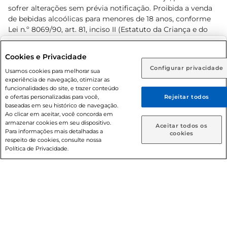
sofrer alterações sem prévia notificação. Proibida a venda
de bebidas alcoólicas para menores de 18 anos, conforme
Lei n.º 8069/90, art. 81, inciso II (Estatuto da Criança e do
Adolescente). Preços e condições exclusivos para o
www.prezunic.com.br
, podendo sofrer alterações sem aviso
Selecione sua região:
Cookies e Privacidade
prévio. O valor mínimo para as compras on-line é de R$
Configurar privacidade
Rio de Janeiro (RJ)
Goiás (GO)
Usamos cookies para melhorar sua
80,00.
experiência de navegação, otimizar as
Ou
funcionalidades do site, e trazer conteúdo
e ofertas personalizadas para você,
Rejeitar todos
Caso queira comprar online, informe como deseja receber
baseadas em seu histórico de navegação.
suas compras:
Ao clicar em aceitar, você concorda em
armazenar cookies em seu dispositivo.
© 2026 Copyright. Todos os direitos
Aceitar todos os
Para informações mais detalhadas a
Entrega em casa
Retire em Loja
cookies
reservados Prezunic.
respeito de cookies, consulte nossa
Política de Privacidade.
Cencosud Brasil Comercial SA.CNPJ sob n° 39.346.861/0350-
38 . Sediada na Av. das Nações Unidas, 12.995, 21º andar, CEP:
04.578-000, Bairro Brooklin Paulista, na cidade de São Paulo
- SP.