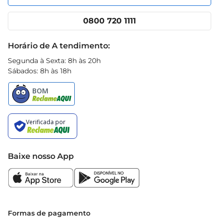
para aqueles que apreciam um bom prato sem 
Nossas lojas
App Prezunic
complicações. Experimente e descubra como é 
Cencosud Media
Clube Prezunic
0800 720 1111
fácil ter uma refeição deliciosa em poucos 
Receitas
minutos
Black Friday
Horário de A tendimento:
Segunda à Sexta: 8h às 20h
Sábados: 8h às 18h
Baixe nosso App
Formas de pagamento