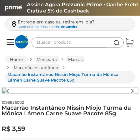
Assine Agora
Prezunic Prime
• Ganhe Frete
Grátis e 5% de Cashback
Entrega em casa ou retire em loja?
Você está no
Prezunic
Rio de Janeiro
Buscar produto
Termos mais buscados
Mercearia
Massas
carne
Macarrão Instantâneo
Macarrão Instantâneo Nissin Miojo Turma da Mônica
leite
Lámen Carne Suave Pacote 85g
café
queijo
1098836002
Macarrão Instantâneo Nissin Miojo Turma da
arroz
Mônica Lámen Carne Suave Pacote 85g
azeite
R$
3
,
59
biscoito