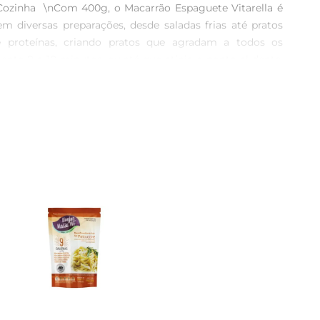
 Cozinha  \nCom 400g, o Macarrão Espaguete Vitarella é 
m diversas preparações, desde saladas frias até pratos 
 proteínas, criando pratos que agradam a todos os 
te 8 a 10 minutos, ou até que atinja o ponto al dente. 
riência gastronômica deliciosa. Além disso, você pode 
s Nutricionais  \nO Macarrão Espaguete Vitarella é uma 
lmente integrada em uma dieta equilibrada, oferecendo 
utricionais e recomendações de consumo.\n\nDicas de 
e seco, longe da luz direta. Assim, você garante que o 