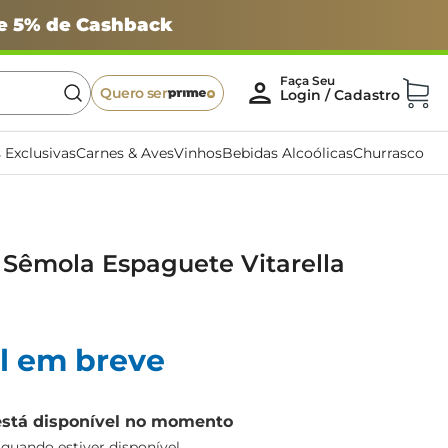
 e 5% de Cashback
Quero ser
 Exclusivas
Carnes & Aves
Vinhos
Bebidas Alcoólicas
Churrasco
 Sêmola Espaguete Vitarella
l em breve
está disponível no momento
uando estiver disponível