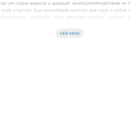
traz um toque especial a qualquer receita.\n\nVersatilidade na
oda a família. Sua versatilidade permite que você o utilize e
 Experimente combinálo com diferentes molhos, vegetais e
ideal, recomendase fervêlo em água salgada por aproximadamen
cio por fora, mas firme por dentro, proporcionando uma expe
VER MAIS
s o cozimento para realçar ainda mais o sabor.\n\nInformaçõe
ecer energia ao longo do dia. É uma opção que pode ser faci
 a embalagem para informações detalhadas sobre os valores n
o Espaguete Vitarella, recomendase armazenálo em local fresco 
o preparo.