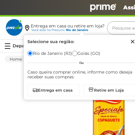
Ass
Pesquise aq
Entrega em casa ou retire em loja?
Você está no
Prezunic
Rio de Janeiro
Termos m
Selecione sua região:
Serviços
carne
Rio de Janeiro (RJ)
Goiás (GO)
Mercearia
Massas
Massas Seca
Maca
leite
Ou
café
Caso queira comprar online, informe como deseja
receber suas compras:
queijo
Entrega em casa
Retire em Loja
biscoit
azeite
arroz
iogurte
papel h