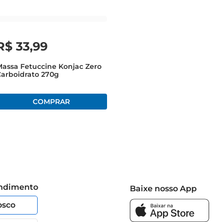
R$
33
,
99
assa Fetuccine Konjac Zero
arboidrato 270g
endimento
Baixe nosso App
osco