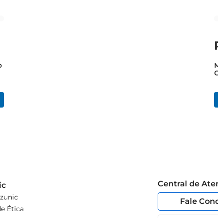
o
M
C
Central de At
ic
zunic
Fale Con
e Ética