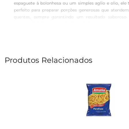
espaguete à bolonhesa ou um simples aglio e olio, ele 
perfeito para preparar porções generosas que atendem t
quentes, sempre garantindo um resultado saboroso.
paladares.\n\nCozimento Perfeito  \nPara um cozimento 
Essa técnica simples assegura que o macarrão fique ma
adicionar um fio de azeite ou um pouco de manteiga apó
excelente fonte de carboidratos, essenciais para forn
praticidade e sabor nas refeições. Verifique sempre
Produtos Relacionados
Armazenamento  \nPara preservar a qualidade do Macarrã
produto mantenha suas características até o momento d