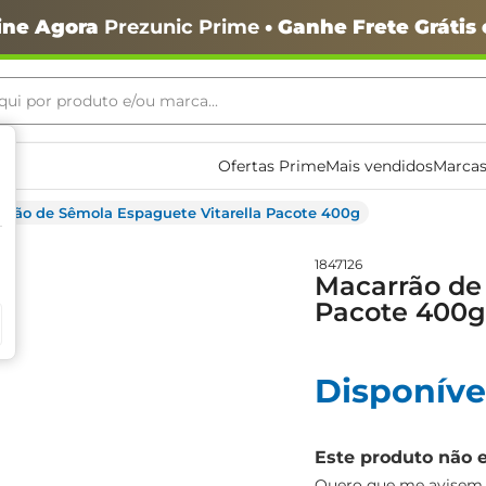
ine Agora
Prezunic Prime
• Ganhe Frete Grátis
ui por produto e/ou marca...
ais buscados
Ofertas Prime
Mais vendidos
Marcas
rrão de Sêmola Espaguete Vitarella Pacote 400g
1847126
Macarrão de
Pacote 400g
o
Disponíve
Este produto não 
igiênico
Quero que me avisem q