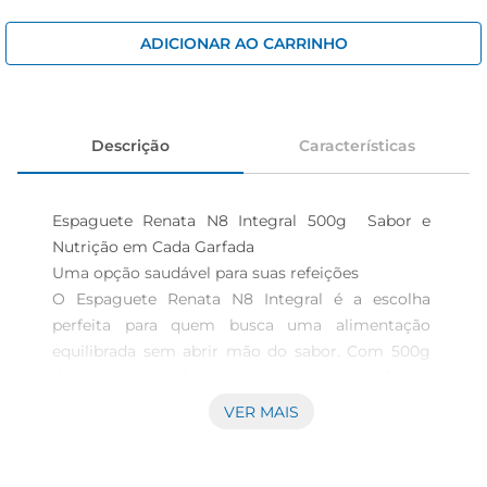
cerveja
iogurte
ADICIONAR AO CARRINHO
papel higiênico
Descrição
Características
Espaguete Renata N8 Integral 500g  Sabor e 
Nutrição em Cada Garfada

Uma opção saudável para suas refeições  

O Espaguete Renata N8 Integral é a escolha 
perfeita para quem busca uma alimentação 
equilibrada sem abrir mão do sabor. Com 500g 
de massa integral, esteespaguete é rico em fibras, 
contribuindo para uma dieta saudável e nutritiva. 
VER MAIS
Ideal para preparar pratos que agradam a toda a 
família, ele traz um toque especial às suas 
receitas, seja em um simples molho de tomate 