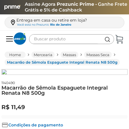
Assine Agora
Prezunic Prime
• Ganhe Frete
Grátis e 5% de Cashback
Entrega em casa ou retire em loja?
Você está no
Prezunic
Rio de Janeiro
Buscar produto
Termos mais buscados
Mercearia
Massas
Massas Seca
carne
Macarrão de Sêmola Espaguete Integral Renata N8 500g
leite
café
1140490
Macarrão de Sêmola Espaguete Integral
queijo
Renata N8 500g
arroz
R$
11
,
49
azeite
biscoito
Condições de pagamento