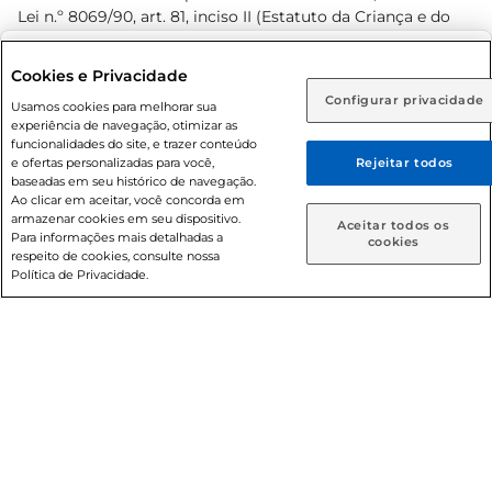
Lei n.º 8069/90, art. 81, inciso II (Estatuto da Criança e do
Adolescente). Preços e condições exclusivos para o
www.prezunic.com.br
, podendo sofrer alterações sem aviso
Selecione sua região:
Cookies e Privacidade
prévio. O valor mínimo para as compras on-line é de R$
Configurar privacidade
Rio de Janeiro (RJ)
Goiás (GO)
Usamos cookies para melhorar sua
80,00.
experiência de navegação, otimizar as
Ou
funcionalidades do site, e trazer conteúdo
e ofertas personalizadas para você,
Rejeitar todos
Caso queira comprar online, informe como deseja receber
baseadas em seu histórico de navegação.
suas compras:
Ao clicar em aceitar, você concorda em
armazenar cookies em seu dispositivo.
© 2026 Copyright. Todos os direitos
Aceitar todos os
Para informações mais detalhadas a
Entrega em casa
Retire em Loja
cookies
reservados Prezunic.
respeito de cookies, consulte nossa
Política de Privacidade.
Cencosud Brasil Comercial SA.CNPJ sob n° 39.346.861/0350-
38 . Sediada na Av. das Nações Unidas, 12.995, 21º andar, CEP:
04.578-000, Bairro Brooklin Paulista, na cidade de São Paulo
- SP.