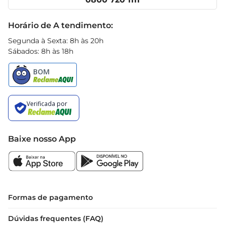
preparação é simples e rápida, permitindo que 
Receitas
você tenha uma refeição deliciosa em poucos 
Black Friday
Horário de A tendimento:
minutos. Basta cozinhar em água fervente e 
adicionar o molho de sua preferência.

Segunda à Sexta: 8h às 20h
Dicas de preparo e combinações  

Sábados: 8h às 18h
Para realçar o sabordo Espaguete Renata N8 
Integral, experimente combinálo com molhos à 
base de azeite, alho e ervas, ou um molho de 
tomate caseiro. Adicionar legumes grelhados ou 
proteínas como frango ou atum pode 
transformar seu prato em uma refeição completa 
e equilibrada. Não seesqueça de ajustar o tempo 
Baixe nosso App
de cozimento para alcançar a textura ideal.

Informações nutricionais  

O Espaguete Renata N8 Integral é uma excelente 
fonte de fibras, contribuindo para a saúde 
digestiva. Além disso, é uma opção que se 
Formas de pagamento
encaixa bem em dietas que buscam reduzir o 
Dúvidas frequentes (FAQ)
consumo de carboidratos refinados. Cada porção 