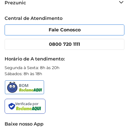
Prezunic
Grupo Cencosud
Trabalhe conosco
Blog Prezunic
Central de Atendimento
Política de Privacidade
Código de Ética
Portal do fornecedor
Encartes
Fale Conosco
Nossas lojas
App Prezunic
Cencosud Media
Clube Prezunic
0800 720 1111
Receitas
Black Friday
Horário de A tendimento:
Segunda à Sexta: 8h às 20h
Sábados: 8h às 18h
Baixe nosso App