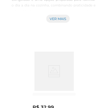
o dia a dia na cozinha, combinando praticidade e 
sabor. Ideal para quem busca um preparo rápido 
e sem complicações, ele chega pronto para ir 
VER MAIS
direto ao forno, agilizando a elaboração de pratos 
para o almoço ou jantar. O tempero balanceado 
valoriza o corte suíno, ressaltando seu sabor 
natural e proporcionando uma experiência 
agradável em cada porção oferecida. 
Versatilidade para diferentes ocasiões Por 
tratarse de um produto congeladoe temperado, o 
lombo suíno permite planejamento e 
armazenamento com facilidade. Pode ser servido 
em diversas preparações, acompanhado por 
guarnições variadas, adequandose tanto a 
refeições do cotidiano quanto a momentos 
especiais em família. A textura suculenta eo sabor 
bem distribuído do tempero tornam esse corte 
adequado para quem aprecia pratos práticos sem 
R$
32
,
99