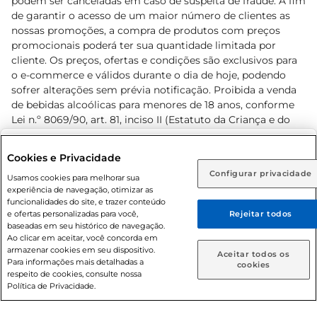
podem ser canceladas em caso de suspeita de fraude. A fim
de garantir o acesso de um maior número de clientes as
nossas promoções, a compra de produtos com preços
promocionais poderá ter sua quantidade limitada por
cliente. Os preços, ofertas e condições são exclusivos para
o e-commerce e válidos durante o dia de hoje, podendo
sofrer alterações sem prévia notificação. Proibida a venda
de bebidas alcoólicas para menores de 18 anos, conforme
Lei n.º 8069/90, art. 81, inciso II (Estatuto da Criança e do
Adolescente). Preços e condições exclusivos para o
www.prezunic.com.br
, podendo sofrer alterações sem aviso
Selecione sua região:
Cookies e Privacidade
prévio. O valor mínimo para as compras on-line é de R$
Configurar privacidade
Rio de Janeiro (RJ)
Goiás (GO)
Usamos cookies para melhorar sua
80,00.
experiência de navegação, otimizar as
Ou
funcionalidades do site, e trazer conteúdo
e ofertas personalizadas para você,
Rejeitar todos
Caso queira comprar online, informe como deseja receber
baseadas em seu histórico de navegação.
suas compras:
Ao clicar em aceitar, você concorda em
armazenar cookies em seu dispositivo.
© 2026 Copyright. Todos os direitos
Aceitar todos os
Para informações mais detalhadas a
Entrega em casa
Retire em Loja
cookies
reservados Prezunic.
respeito de cookies, consulte nossa
Política de Privacidade.