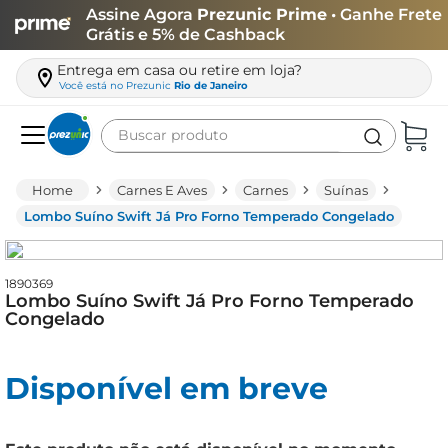
Assine Agora
Prezunic Prime
• Ganhe Frete
Grátis e 5% de Cashback
Entrega em casa ou retire em loja?
Você está no
Prezunic
Rio de Janeiro
Buscar produto
Termos mais buscados
Carnes E Aves
Carnes
Suínas
carne
Lombo Suíno Swift Já Pro Forno Temperado Congelado
leite
café
1890369
Lombo Suíno Swift Já Pro Forno Temperado
queijo
Congelado
arroz
Disponível em breve
biscoito
azeite