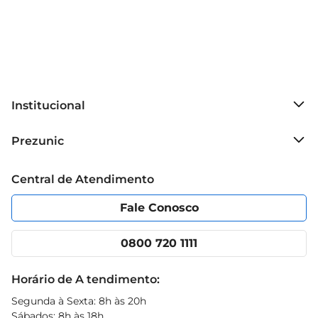
Institucional
Sobre o Prezunic
Prezunic
Grupo Cencosud
Trabalhe conosco
Blog Prezunic
Central de Atendimento
Política de Privacidade
Código de Ética
Portal do fornecedor
Encartes
Fale Conosco
Nossas lojas
App Prezunic
Cencosud Media
Clube Prezunic
0800 720 1111
Receitas
Black Friday
Horário de A tendimento:
Segunda à Sexta: 8h às 20h
Sábados: 8h às 18h