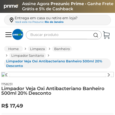
Assine Agora
Prezunic Prime
• Ganhe Frete
Grátis e 5% de Cashback
Entrega em casa ou retire em loja?
Você está no
Prezunic
Rio de Janeiro
Buscar produto
Termos mais buscados
Limpeza
Banheiro
carne
Limpador Sanitario
Limpador Veja Oxi Antibacteriano Banheiro 500ml 20%
leite
Desconto
café
queijo
1758231
Limpador Veja Oxi Antibacteriano Banheiro
arroz
500ml 20% Desconto
azeite
R$
17
,
49
biscoito