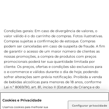
Condições gerais: Em caso de divergência de valores, o
valor válido é o do carrinho de compras. Fotos ilustrativas.
Compras sujeitas a confirmação de estoque. Compras
podem ser canceladas em caso de suspeita de fraude. A fim
de garantir o acesso de um maior número de clientes as
nossas promoções, a compra de produtos com preços
promocionais poderá ter sua quantidade limitada por
cliente. Os preços, ofertas e condições são exclusivos para
o e-commerce e válidos durante o dia de hoje, podendo
sofrer alterações sem prévia notificação. Proibida a venda
de bebidas alcoólicas para menores de 18 anos, conforme
Lei n.º 8069/90, art. 81, inciso II (Estatuto da Criança e do
Adolescente). Preços e condições exclusivos para o
www.prezunic.com.br
, podendo sofrer alterações sem aviso
Selecione sua região:
Cookies e Privacidade
prévio. O valor mínimo para as compras on-line é de R$
Configurar privacidade
Rio de Janeiro (RJ)
Goiás (GO)
Usamos cookies para melhorar sua
80,00.