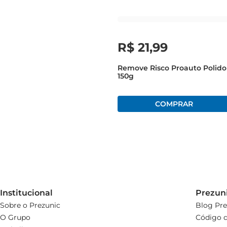
cada uso.
R$
21
,
99
Remove Risco Proauto Polido
150g
Institucional
Prezun
Sobre o Prezunic
Blog Pre
O Grupo
Código d