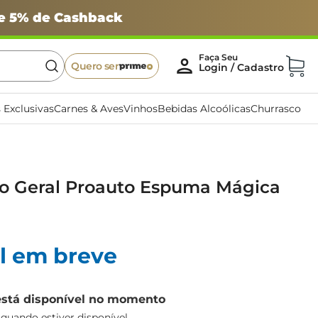
 e 5% de Cashback
Quero ser
 Exclusivas
Carnes & Aves
Vinhos
Bebidas Alcoólicas
Churrasco
o Geral Proauto Espuma Mágica
l em breve
está disponível no momento
uando estiver disponível