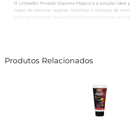
O Limpador Proauto Espuma Mágica é a solução ideal pa
capaz de remover sujeiras, manchas e resíduos de manei
internas e externas do automóvel, ele garante que seu c
Fácil Aplicação e Secagem Rápida

A aplicação do Limpador Proauto é simples e prática. B
se adere facilmente às superfícies, permitindo que a suj
indesejadas.

Produtos Relacionados
Segurança e Versatilidade

Este limpador foi desenvolvido para ser seguro tanto pa
escolha versátil para diferentes tipos de acabamentos.
carro, garantindo um cuidado especial sem riscos.

Especificações do Produto

O Limpador Proauto Espuma Mágica vem em uma embalage
Com um rendimento que permite várias aplicações, é um 
Experimente o Limpador Proauto Espuma Mágica e desc