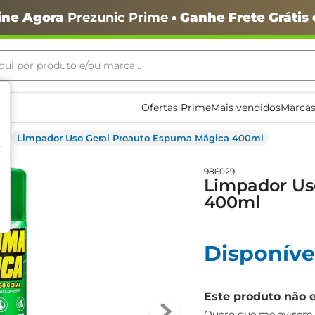
ine Agora
Prezunic Prime
• Ganhe Frete Grátis
ui por produto e/ou marca...
ais buscados
Ofertas Prime
Mais vendidos
Marcas
Limpador Uso Geral Proauto Espuma Mágica 400ml
986029
Limpador Us
400ml
Disponíve
o
Este produto não 
Quero que me avisem q