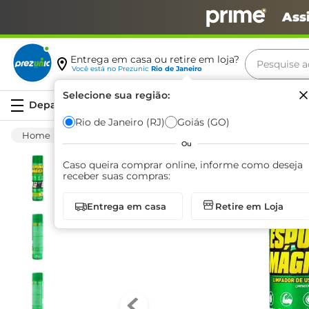
Ass
Pesquise aq
Entrega em casa ou retire em loja?
Você está no
Prezunic
Rio de Janeiro
Termos m
Selecione sua região:
Serviços
carne
Rio de Janeiro (RJ)
Goiás (GO)
Automotivo
Conservação
Higienização
leite
Ou
café
Caso queira comprar online, informe como deseja
receber suas compras:
queijo
Entrega em casa
Retire em Loja
arroz
azeite
biscoit
cerveja
iogurte