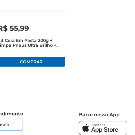
R$
55
,
99
it Cera Em Pasta 200g +
impa Pneus Ultra Brilho +
ilicone Proauto3X1Toque
inal
endimento
Baixe nosso App
osco