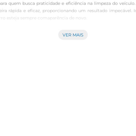
ra quem busca praticidade e eficiência na limpeza do veículo
ra rápida e eficaz, proporcionando um resultado impecável. Ide
arro esteja sempre comaparência de novo.

VER MAIS
asta agitar a embalagem, aplicar a espuma na superfície deseja
eira seja solta e removida sem esforço. Além disso, a secagem 
ra o usuário quanto para as superfícies do veículo. Sua fórmula
 Seja em plásticos, tecidos ou couro, o Limpador Proauto Esp
m de 400ml, ideal para uso doméstico e profissional. Seu d
produto que combina qualidade e economia, sendo uma excelente
ubra como é fácil manter seu carro limpo e bem cuidado, com