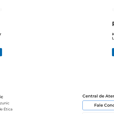
r
K
L
S
F
Central de At
ic
zunic
Fale Con
e Ética