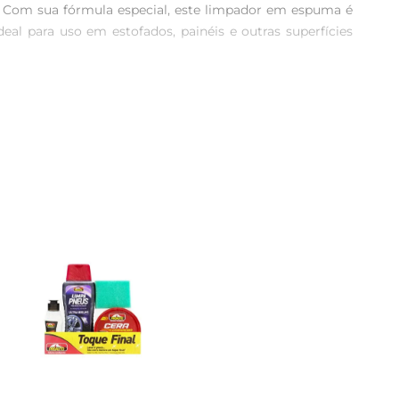
. Com sua fórmula especial, este limpador em espuma é 
al para uso em estofados, painéis e outras superfícies 
da e, em seguida, esfregar com um pano limpo. A espuma 
é rápida, evitando que o produto deixe resíduos oumarcas 
 não agressiva não danifica os materiais, tornandoo uma 
uma Mágica se adapta às necessidades de limpeza do seu 
esign prático facilita o manuseio e o armazenamento. 
 adição ao kit de cuidados do seu veículo.

 um produto que oferece resultados surpreendentes a 