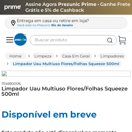
Assine Agora
Prezunic Prime
• Ganhe Frete
Grátis e 5% de Cashback
Entrega em casa ou retire em loja?
Você está no
Prezunic
Rio de Janeiro
Buscar produto
Termos mais buscados
Limpeza
Casa Em Geral
Limpadores
carne
Limpador Uau Multiuso Flores/Folhas Squeeze 500ml
leite
café
1114690006
Limpador Uau Multiuso Flores/Folhas Squeeze
queijo
500ml
biscoito
Disponível em breve
azeite
arroz