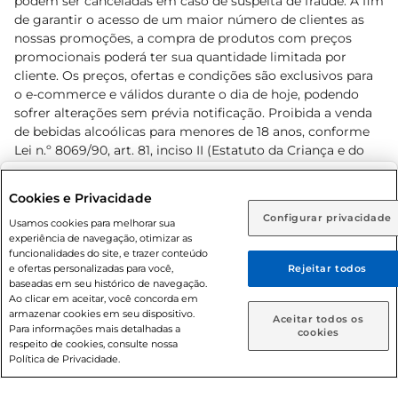
podem ser canceladas em caso de suspeita de fraude. A fim
de garantir o acesso de um maior número de clientes as
nossas promoções, a compra de produtos com preços
promocionais poderá ter sua quantidade limitada por
cliente. Os preços, ofertas e condições são exclusivos para
o e-commerce e válidos durante o dia de hoje, podendo
sofrer alterações sem prévia notificação. Proibida a venda
de bebidas alcoólicas para menores de 18 anos, conforme
Lei n.º 8069/90, art. 81, inciso II (Estatuto da Criança e do
Adolescente). Preços e condições exclusivos para o
www.prezunic.com.br
, podendo sofrer alterações sem aviso
Selecione sua região:
Cookies e Privacidade
prévio. O valor mínimo para as compras on-line é de R$
Configurar privacidade
Rio de Janeiro (RJ)
Goiás (GO)
Usamos cookies para melhorar sua
80,00.
experiência de navegação, otimizar as
Ou
funcionalidades do site, e trazer conteúdo
e ofertas personalizadas para você,
Rejeitar todos
Caso queira comprar online, informe como deseja receber
baseadas em seu histórico de navegação.
suas compras:
Ao clicar em aceitar, você concorda em
armazenar cookies em seu dispositivo.
© 2026 Copyright. Todos os direitos
Aceitar todos os
Para informações mais detalhadas a
Entrega em casa
Retire em Loja
cookies
reservados Prezunic.
respeito de cookies, consulte nossa
Política de Privacidade.