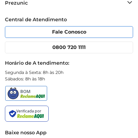
Prezunic
o uso em superfícies sensíveisao álcool ou 
Grupo Cencosud
produtos abrasivos.
Trabalhe conosco
Blog Prezunic
Central de Atendimento
Política de Privacidade
Código de Ética
Portal do fornecedor
Encartes
Fale Conosco
Nossas lojas
App Prezunic
Cencosud Media
Clube Prezunic
0800 720 1111
Receitas
Black Friday
Horário de A tendimento:
Segunda à Sexta: 8h às 20h
Sábados: 8h às 18h
Baixe nosso App