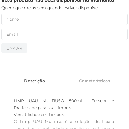
Este produto não está disponível no momento
iogurte
Quero que me avisem quando estiver disponível
papel higiênico
cerveja
ENVIAR
Descrição
Características
LIMP UAU MULTIUSO 500ml  Frescor e 
Praticidade para sua Limpeza

Versatilidade em Limpeza  

O Limp UAU Multiuso é a solução ideal para 
quem busca praticidade e eficiência na limpeza 