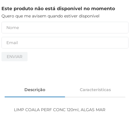
iogurte
Este produto não está disponível no momento
papel higiênico
Quero que me avisem quando estiver disponível
cerveja
ENVIAR
Descrição
Características
LIMP COALA PERF CONC 120ml, ALGAS MAR