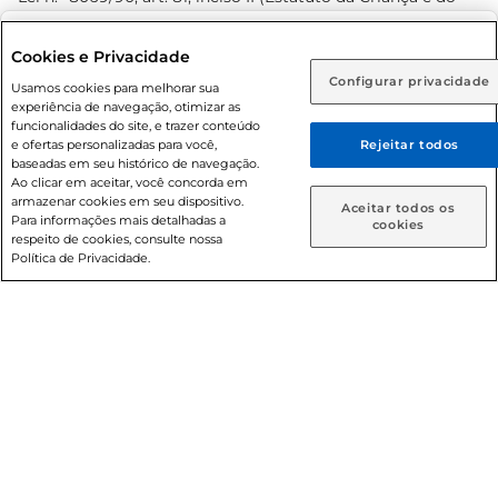
Adolescente). Preços e condições exclusivos para o
www.prezunic.com.br
, podendo sofrer alterações sem aviso
Selecione sua região:
Cookies e Privacidade
prévio. O valor mínimo para as compras on-line é de R$
Configurar privacidade
Rio de Janeiro (RJ)
Goiás (GO)
Usamos cookies para melhorar sua
80,00.
experiência de navegação, otimizar as
Ou
funcionalidades do site, e trazer conteúdo
e ofertas personalizadas para você,
Rejeitar todos
Caso queira comprar online, informe como deseja receber
baseadas em seu histórico de navegação.
suas compras:
Ao clicar em aceitar, você concorda em
armazenar cookies em seu dispositivo.
© 2026 Copyright. Todos os direitos
Aceitar todos os
Para informações mais detalhadas a
Entrega em casa
Retire em Loja
cookies
reservados Prezunic.
respeito de cookies, consulte nossa
Política de Privacidade.
Cencosud Brasil Comercial SA.CNPJ sob n° 39.346.861/0350-
38 . Sediada na Av. das Nações Unidas, 12.995, 21º andar, CEP:
04.578-000, Bairro Brooklin Paulista, na cidade de São Paulo
- SP.