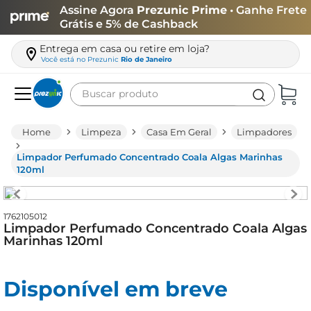
Assine Agora
Prezunic Prime
• Ganhe Frete
Grátis e 5% de Cashback
Entrega em casa ou retire em loja?
Você está no
Prezunic
Rio de Janeiro
Buscar produto
Termos mais buscados
Limpeza
Casa Em Geral
Limpadores
carne
Limpador Perfumado Concentrado Coala Algas Marinhas
leite
120ml
café
queijo
1762105012
Limpador Perfumado Concentrado Coala Algas
biscoito
Marinhas 120ml
azeite
Disponível em breve
arroz