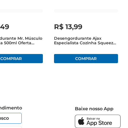
,
49
R$
13
,
99
durante Mr. Músculo
Desengordurante Ajax
ja 500ml Oferta
Especialista Cozinha Squeeze
500x400ml
endimento
Baixe nosso App
osco