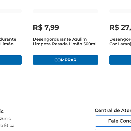
R$
7
,
99
R$
27
durante
Desengordurante Azulim
Desengor
 Limão
Limpeza Pesada Limão 500ml
Coz Laran
reço
Especial
Central de At
ic
zunic
Fale Con
e Ética