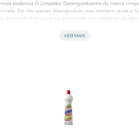
rmula poderosa O Limpador Desengordurante da marca Limpol
mulada. Ele não apenas desengordura, mas também ajuda a higie
ejos, bancadas e muito mais, garantindo um ambiente saudáve
itindo que você atinja até mesmo os lugares mais difíceis de lim
a. A praticidade desse sistema faz do Limpador Desengordurant
VER MAIS
om a qualidade A Limpol é uma marca reconhecida no mercado
rante foi desenvolvido para atender às necessidades do cons
rante, você garante um lar mais limpo e saudável, contribuind