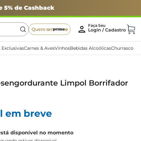
 e 5% de Cashback
Quero ser
 Exclusivas
Carnes & Aves
Vinhos
Bebidas Alcoólicas
Churrasco
sengordurante Limpol Borrifador
l em breve
está disponível no momento
uando estiver disponível