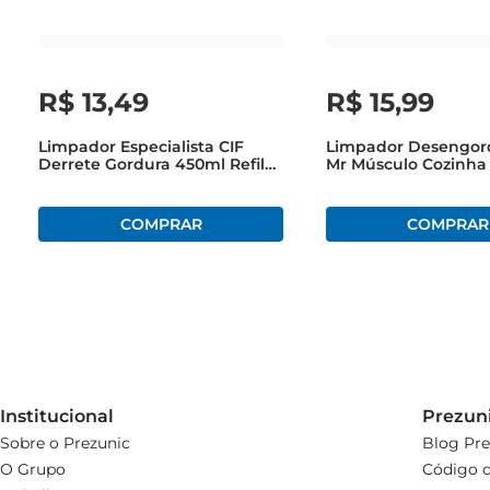
R$
13
,
49
R$
15
,
99
Limpador Especialista CIF
Limpador Desengor
Derrete Gordura 450ml Refil
Mr Músculo Cozinha
Econômico
Refil 400ml Menor P
Institucional
Prezun
Sobre o Prezunic
Blog Pre
O Grupo
Código d