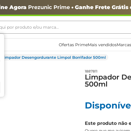
ine Agora
Prezunic Prime
• Ganhe Frete Grátis
ui por produto e/ou marca...
ais buscados
Ofertas Prime
Mais vendidos
Marcas
Limpador Desengordurante Limpol Borrifador 500ml
1887811
Limpador De
500ml
o
Disponíve
Este produto não 
igiênico
Quero que me avisem q