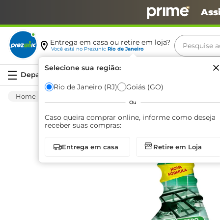
Ass
Pesquise aq
Entrega em casa ou retire em loja?
Você está no
Prezunic
Rio de Janeiro
Termos m
Selecione sua região:
Serviços
carne
Rio de Janeiro (RJ)
Goiás (GO)
Limpeza
Cozinha
Desengordurante
leite
Ou
café
Caso queira comprar online, informe como deseja
receber suas compras:
queijo
Entrega em casa
Retire em Loja
biscoit
azeite
arroz
iogurte
papel h