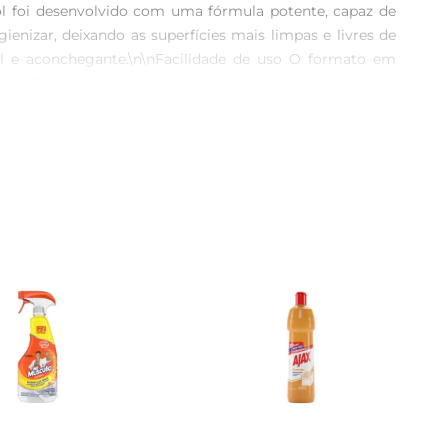
 foi desenvolvido com uma fórmula potente, capaz de 
nizar, deixando as superfícies mais limpas e livres de 
l e aconchegante.\n\nFacilidade de uso O formato em 
par. Com um simples spray, o produto adere à superfície, 
e uma opção ideal para pessoas que apreciam eficiência 
, comprometida em oferecer produtos de limpeza que 
umidor moderno, combinando produtos eficazes e fáceis 
o para o bemestar da sua família.