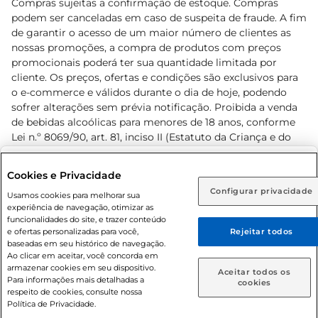
Compras sujeitas a confirmação de estoque. Compras
podem ser canceladas em caso de suspeita de fraude. A fim
de garantir o acesso de um maior número de clientes as
nossas promoções, a compra de produtos com preços
promocionais poderá ter sua quantidade limitada por
cliente. Os preços, ofertas e condições são exclusivos para
o e-commerce e válidos durante o dia de hoje, podendo
sofrer alterações sem prévia notificação. Proibida a venda
de bebidas alcoólicas para menores de 18 anos, conforme
Lei n.º 8069/90, art. 81, inciso II (Estatuto da Criança e do
Adolescente). Preços e condições exclusivos para o
www.prezunic.com.br
, podendo sofrer alterações sem aviso
Selecione sua região:
Cookies e Privacidade
prévio. O valor mínimo para as compras on-line é de R$
Configurar privacidade
Rio de Janeiro (RJ)
Goiás (GO)
Usamos cookies para melhorar sua
80,00.
experiência de navegação, otimizar as
Ou
funcionalidades do site, e trazer conteúdo
e ofertas personalizadas para você,
Rejeitar todos
Caso queira comprar online, informe como deseja receber
baseadas em seu histórico de navegação.
suas compras:
Ao clicar em aceitar, você concorda em
armazenar cookies em seu dispositivo.
© 2026 Copyright. Todos os direitos
Aceitar todos os
Para informações mais detalhadas a
Entrega em casa
Retire em Loja
cookies
reservados Prezunic.
respeito de cookies, consulte nossa
Política de Privacidade.