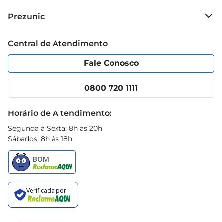
Sobre o Prezunic
Prezunic
Grupo Cencosud
Trabalhe conosco
Blog Prezunic
Central de Atendimento
Política de Privacidade
Código de Ética
Portal do fornecedor
Encartes
Fale Conosco
Nossas lojas
App Prezunic
Cencosud Media
Clube Prezunic
0800 720 1111
Receitas
Black Friday
Horário de A tendimento:
Segunda à Sexta: 8h às 20h
Sábados: 8h às 18h