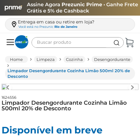
Assine Agora
Prezunic Prime
• Ganhe Frete
Grátis e 5% de Cashback
Entrega em casa ou retire em loja?
Você está no
Prezunic
Rio de Janeiro
Buscar produto
Termos mais buscados
Limpeza
Cozinha
Desengordurante
carne
Limpador Desengordurante Cozinha Limão 500ml 20% de
leite
Desconto
café
queijo
1624556
Limpador Desengordurante Cozinha Limão
arroz
500ml 20% de Desconto
biscoito
Disponível em breve
azeite