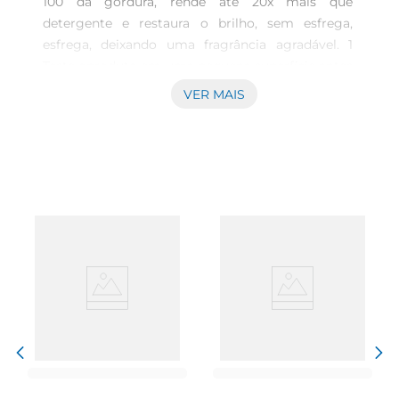
100 da gordura, rende até 20x mais que 
detergente e restaura o brilho, sem esfrega, 
esfrega, deixando uma fragrância agradável. 1 
Teste oproduto em uma pequena superfície antes 
de usar. Considerando limpeza de gorduras 
VER MAIS
queimadas/testado versus os principais 
detergentes do mercado não concentrados da 
categoria de lavalouças. Consulte a diferença de 
preços entre os produtos. 3 Brilho proveniente da 
limpeza da superfície. Leia atentamente o rótulo 
antes de usar.