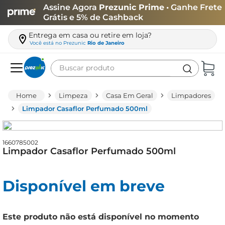
Assine Agora
Prezunic Prime
• Ganhe Frete
Grátis e 5% de Cashback
Entrega em casa ou retire em loja?
Você está no
Prezunic
Rio de Janeiro
Buscar produto
Termos mais buscados
Limpeza
Casa Em Geral
Limpadores
carne
Limpador Casaflor Perfumado 500ml
leite
café
1660785002
Limpador Casaflor Perfumado 500ml
queijo
arroz
Disponível em breve
azeite
biscoito
Este produto não está disponível no momento