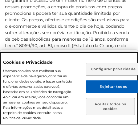
de garantir o acesso de um maior número de clientes as
nossas promoções, a compra de produtos com preços
promocionais poderá ter sua quantidade limitada por
cliente. Os preços, ofertas e condições são exclusivos para
o e-commerce e válidos durante o dia de hoje, podendo
sofrer alterações sem prévia notificação. Proibida a venda
de bebidas alcoólicas para menores de 18 anos, conforme
Lei n.º 8069/90, art. 81, inciso II (Estatuto da Criança e do
Adolescente). Preços e condições exclusivos para o
www.prezunic.com.br
, podendo sofrer alterações sem aviso
Selecione sua região:
Cookies e Privacidade
prévio. O valor mínimo para as compras on-line é de R$
Configurar privacidade
Rio de Janeiro (RJ)
Goiás (GO)
Usamos cookies para melhorar sua
80,00.
experiência de navegação, otimizar as
Ou
funcionalidades do site, e trazer conteúdo
e ofertas personalizadas para você,
Rejeitar todos
Caso queira comprar online, informe como deseja receber
baseadas em seu histórico de navegação.
suas compras:
Ao clicar em aceitar, você concorda em
armazenar cookies em seu dispositivo.
© 2026 Copyright. Todos os direitos
Aceitar todos os
Para informações mais detalhadas a
Entrega em casa
Retire em Loja
cookies
reservados Prezunic.
respeito de cookies, consulte nossa
Política de Privacidade.