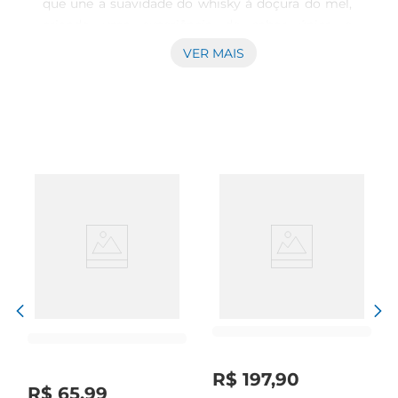
que une a suavidade do whisky à doçura do mel, 
criando uma experiência de sabor única e 
envolvente. Com 670ml, este licor é perfeito para 
VER MAIS
ser apreciado em momentos especiais ou para 
ser utilizado em coquetéis sofisticados, trazendo 
um toque de classe a qualquer ocasião.

Sabor e aroma marcantes

Este licor destacase por seu sabor equilibrado, 
onde o whisky proporciona notas de carvalho e 
especiarias, enquanto o mel adiciona uma 
suavidade e um dulçor que tornam cada gole 
uma verdadeira delícia. A combinação dos 
ingredientes resulta em um aroma envolvente 
que encanta os sentidos, tornandoo uma escolha 
ideal para quem aprecia bebidas de qualidade.

Versatilidade na hora de servir

R$
197
,
90
O Licor Whisky e Mel Passport GF pode ser 
R$
65
,
99