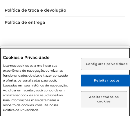
Política de troca e devolução
Política de entrega
Selecione sua região:
Cookies e Privacidade
Configurar privacidade
Rio de Janeiro (RJ)
Goiás (GO)
Usamos cookies para melhorar sua
Condições gerais: Em caso de divergência de valores, o
experiência de navegação, otimizar as
valor válido é o do carrinho de compras. Fotos ilustrativas.
Ou
funcionalidades do site, e trazer conteúdo
e ofertas personalizadas para você,
Rejeitar todos
Compras sujeitas a confirmação de estoque. Compras
Caso queira comprar online, informe como deseja receber
baseadas em seu histórico de navegação.
podem ser canceladas em caso de suspeita de fraude. A fim
suas compras:
Ao clicar em aceitar, você concorda em
de garantir o acesso de um maior número de clientes as
armazenar cookies em seu dispositivo.
Aceitar todos os
nossas promoções, a compra de produtos com preços
Para informações mais detalhadas a
Entrega em casa
Retire em Loja
cookies
respeito de cookies, consulte nossa
promocionais poderá ter sua quantidade limitada por
Política de Privacidade.
cliente. Os preços, ofertas e condições são exclusivos para
o e-commerce e válidos durante o dia de hoje, podendo
sofrer alterações sem prévia notificação. Proibida a venda