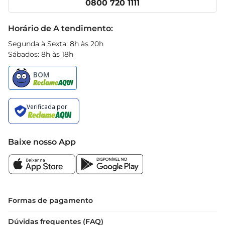
0800 720 1111
Receitas
 Tipo: Licor

Black Friday
 Sabor: Whisky e mel

Horário de A tendimento:
 Teor alcoólico: Ideal para degustação responsável

Segunda à Sexta: 8h às 20h
Sábados: 8h às 18h
Com o Licor Whisky e Mel Passport GF, você traz 
para sua mesa uma bebida que combina tradição 
e inovação, perfeita para momentos de 
descontração e celebração. Desfrute do sabor e 
da qualidade que só um licor premium pode 
oferecer
Baixe nosso App
Formas de pagamento
Dúvidas frequentes (FAQ)