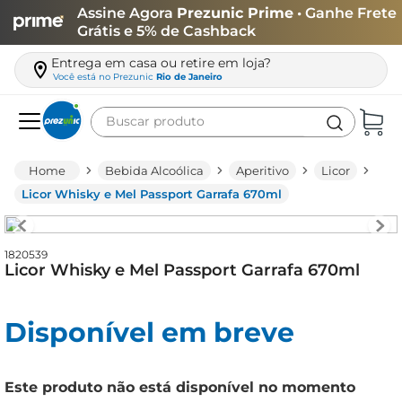
Assine Agora
Prezunic Prime
• Ganhe Frete
Grátis e 5% de Cashback
Entrega em casa ou retire em loja?
Você está no
Prezunic
Rio de Janeiro
Buscar produto
Termos mais buscados
Bebida Alcoólica
Aperitivo
Licor
carne
Licor Whisky e Mel Passport Garrafa 670ml
leite
café
1820539
Licor Whisky e Mel Passport Garrafa 670ml
queijo
biscoito
Disponível em breve
azeite
arroz
Este produto não está disponível no momento