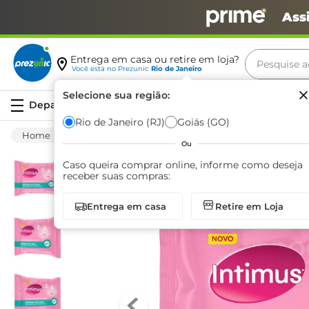
Ass
Pesquise aq
Entrega em casa ou retire em loja?
Você está no
Prezunic
Rio de Janeiro
Termos m
Selecione sua região:
Serviços
carne
Rio de Janeiro (RJ)
Goiás (GO)
Higiene E Beleza
Higiene Pessoal
Lenço
leite
Ou
café
Caso queira comprar online, informe como deseja
receber suas compras:
queijo
Entrega em casa
Retire em Loja
azeite
biscoit
arroz
iogurte
papel h