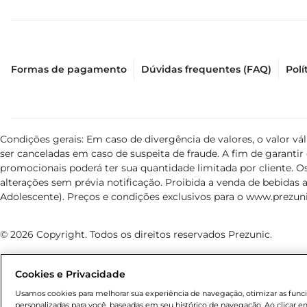
Formas de pagamento
Dúvidas frequentes (FAQ)
Polí
Condições gerais: Em caso de divergência de valores, o valor v
ser canceladas em caso de suspeita de fraude. A fim de garant
promocionais poderá ter sua quantidade limitada por cliente. Os
alterações sem prévia notificação. Proibida a venda de bebidas al
Adolescente). Preços e condições exclusivos para o
www.prezuni
© 2026 Copyright. Todos os direitos reservados Prezunic.
Cookies e Privacidade
Usamos cookies para melhorar sua experiência de navegação, otimizar as funcio
personalizadas para você, baseadas em seu histórico de navegação. Ao clicar