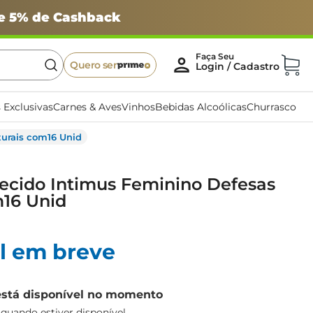
 e 5% de Cashback
Quero ser
 Exclusivas
Carnes & Aves
Vinhos
Bebidas Alcoólicas
Churrasco
urais com16 Unid
cido Intimus Feminino Defesas
m16 Unid
l em breve
está disponível no momento
uando estiver disponível