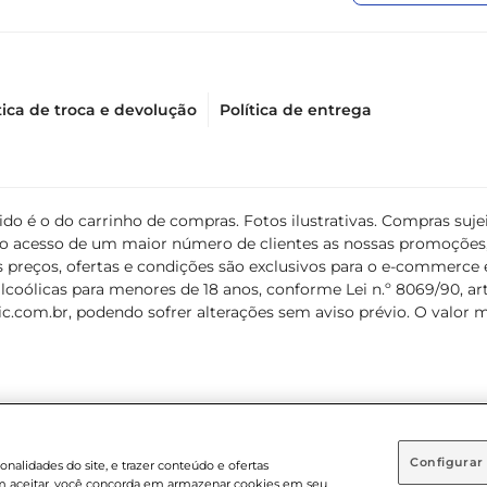
tica de troca e devolução
Política de entrega
álido é o do carrinho de compras. Fotos ilustrativas. Compras s
ir o acesso de um maior número de clientes as nossas promoçõe
 preços, ofertas e condições são exclusivos para o e-commerce e
coólicas para menores de 18 anos, conforme Lei n.º 8069/90, art. 
c.com.br
, podendo sofrer alterações sem aviso prévio. O valor 
Configurar
nalidades do site, e trazer conteúdo e ofertas
 em aceitar, você concorda em armazenar cookies em seu