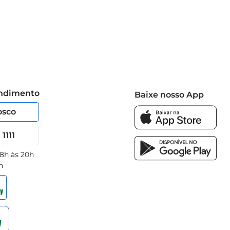
endimento
Baixe nosso App
osco
1111
 8h às 20h
h