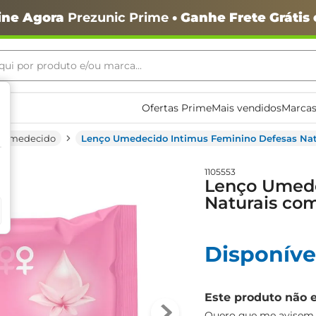
ine Agora
Prezunic Prime
• Ganhe Frete Grátis
ui por produto e/ou marca...
ais buscados
Ofertas Prime
Mais vendidos
Marcas
 Umedecido
Lenço Umedecido Intimus Feminino Defesas Nat
1105553
Lenço Umede
Naturais co
o
Disponíve
Este produto não 
igiênico
Quero que me avisem q