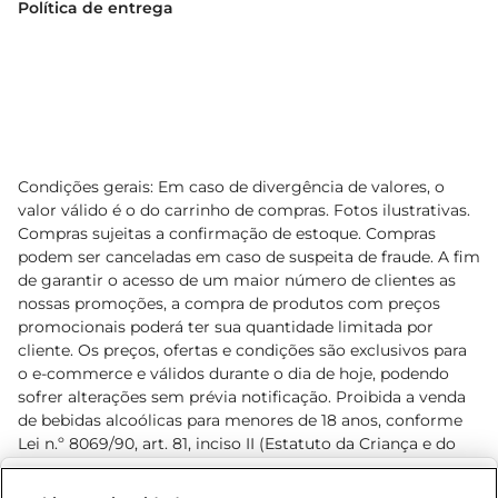
Política de entrega
Condições gerais: Em caso de divergência de valores, o
valor válido é o do carrinho de compras. Fotos ilustrativas.
Compras sujeitas a confirmação de estoque. Compras
podem ser canceladas em caso de suspeita de fraude. A fim
de garantir o acesso de um maior número de clientes as
nossas promoções, a compra de produtos com preços
promocionais poderá ter sua quantidade limitada por
cliente. Os preços, ofertas e condições são exclusivos para
o e-commerce e válidos durante o dia de hoje, podendo
sofrer alterações sem prévia notificação. Proibida a venda
de bebidas alcoólicas para menores de 18 anos, conforme
Lei n.º 8069/90, art. 81, inciso II (Estatuto da Criança e do
Adolescente). Preços e condições exclusivos para o
www.prezunic.com.br
, podendo sofrer alterações sem aviso
Selecione sua região: