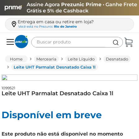
Assine Agora
Prezunic Prime
• Ganhe Frete
Grátis e 5% de Cashback
Entrega em casa ou retire em loja?
Você está no
Prezunic
Rio de Janeiro
Buscar produto
Termos mais buscados
Mercearia
Leite Líquido
Desnatado
carne
Leite UHT Parmalat Desnatado Caixa 1l
leite
café
1099521
Leite UHT Parmalat Desnatado Caixa 1l
queijo
biscoito
Disponível em breve
azeite
arroz
Este produto não está disponível no momento