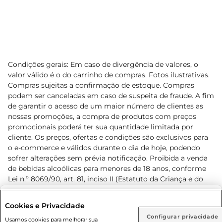
Condições gerais: Em caso de divergência de valores, o
valor válido é o do carrinho de compras. Fotos ilustrativas.
Compras sujeitas a confirmação de estoque. Compras
podem ser canceladas em caso de suspeita de fraude. A fim
de garantir o acesso de um maior número de clientes as
nossas promoções, a compra de produtos com preços
promocionais poderá ter sua quantidade limitada por
cliente. Os preços, ofertas e condições são exclusivos para
o e-commerce e válidos durante o dia de hoje, podendo
sofrer alterações sem prévia notificação. Proibida a venda
de bebidas alcoólicas para menores de 18 anos, conforme
Lei n.º 8069/90, art. 81, inciso II (Estatuto da Criança e do
Adolescente). Preços e condições exclusivos para o
www.prezunic.com.br
, podendo sofrer alterações sem aviso
Selecione sua região:
Cookies e Privacidade
prévio. O valor mínimo para as compras on-line é de R$
Configurar privacidade
Rio de Janeiro (RJ)
Goiás (GO)
Usamos cookies para melhorar sua
80,00.