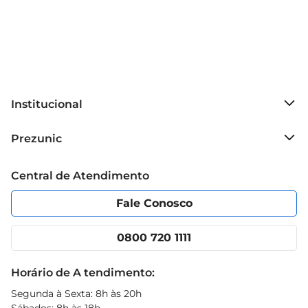
Institucional
Sobre o Prezunic
Prezunic
Grupo Cencosud
Trabalhe conosco
Blog Prezunic
Central de Atendimento
Política de Privacidade
Código de Ética
Portal do fornecedor
Encartes
Fale Conosco
Nossas lojas
App Prezunic
Cencosud Media
Clube Prezunic
0800 720 1111
Receitas
Black Friday
Horário de A tendimento:
Segunda à Sexta: 8h às 20h