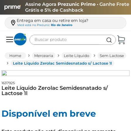
Assine Agora
Prezunic Prime
• Ganhe Frete
Grátis e 5% de Cashback
Entrega em casa ou retire em loja?
Você está no
Prezunic
Rio de Janeiro
Buscar produto
Termos mais buscados
Mercearia
Leite Líquido
Sem Lactose
carne
Leite Líquido Zerolac Semidesnatado s/ Lactose 1l
leite
café
1637925
Leite Líquido Zerolac Semidesnatado s/
queijo
Lactose 1l
arroz
Disponível em breve
biscoito
azeite