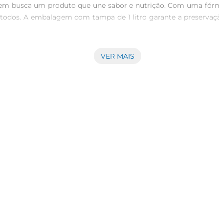
uem busca um produto que une sabor e nutrição. Com uma fórmula 
todos. A embalagem com tampa de 1 litro garante a preservação
VER MAIS
senciais, como cálcio e vitaminas, que são fundamentais para 
ho Forti é especialmente formulado parafornecer a energia nece
ersas formas na culinária. Seja para preparar um delicioso m
ilidadeé um grande diferencial. Com ele, é possível criar pratos
onservação do leite, mantendo suas propriedades por mais tem
e um produto fresco e saboroso à disposição.
