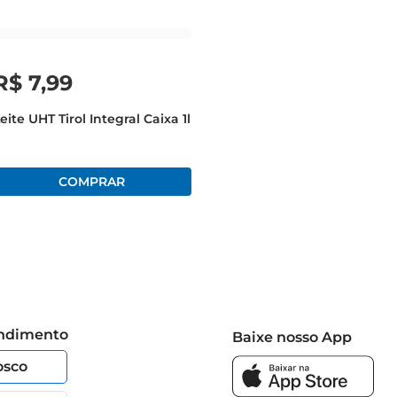
R$
7
,
99
eite UHT Tirol Integral Caixa 1l
endimento
Baixe nosso App
osco