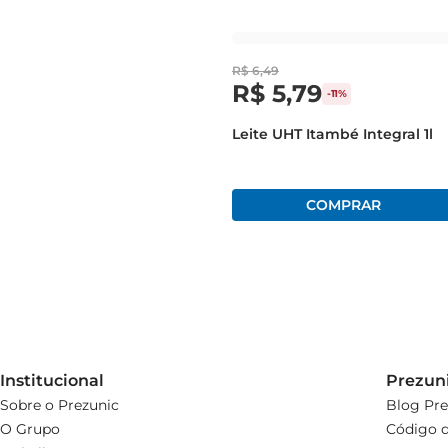
 Volume: 1 litro  

 Embalagem: Caixa com tampa  

 Enriquecido com vitaminas e minerais
R$
6
,
49
R$
5
,
79
-
11%
Leite UHT Itambé Integral 1l
Institucional
Prezun
Sobre o Prezunic
Blog Pre
O Grupo
Código d