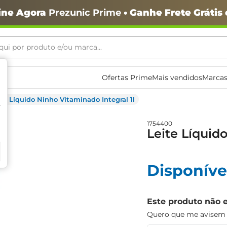
ine Agora
Prezunic Prime
• Ganhe Frete Grátis
ui por produto e/ou marca...
ais buscados
Ofertas Prime
Mais vendidos
Marcas
ite Líquido Ninho Vitaminado Integral 1l
1754400
Leite Líquid
Disponíve
o
Este produto não 
Quero que me avisem q
igiênico