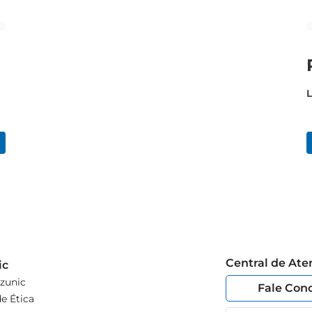
L
Central de At
ic
zunic
Fale Con
e Ética