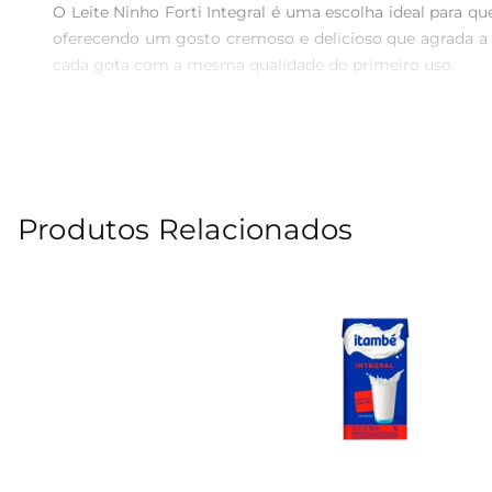
O Leite Ninho Forti Integral é uma escolha ideal para q
oferecendo um gosto cremoso e delicioso que agrada a 
cada gota com a mesma qualidade do primeiro uso.

Benefícios Nutricionais  

Este leite integral é uma fonte rica de nutrientes es
contribuírem para a saúde óssea de adultos. O Leite Nin
para o café da manhã ou lanches entre as refeições.

Produtos Relacionados
Versatilidade na Cozinha  

O Leite Ninho Forti Integral pode ser utilizado de div
simplesmente para acompanhar cereais e frutas, sua versat
Conservação e Praticidade  

A embalagem com tampa facilita o armazenamento e a c
consumir em até 7 dias, garantindo que você tenha sempr
Especificações do Produto  

 Tipo: Leite Integral  
