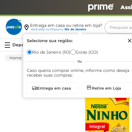
Ass
Pesquise aq
Entrega em casa ou retire em loja?
Você está no
Prezunic
Rio de Janeiro
Termos m
Selecione sua região:
Serviços
carne
Rio de Janeiro (RJ)
Goiás (GO)
Mercearia
Leite Líquido
Integral
Le
leite
Ou
café
Caso queira comprar online, informe como deseja
receber suas compras:
queijo
Entrega em casa
Retire em Loja
arroz
biscoit
azeite
iogurte
papel h