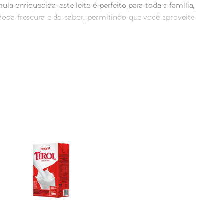
enriquecida, este leite é perfeito para toda a família, 
da frescura e do sabor, permitindo que você aproveite 
o crescimento e desenvolvimento das crianças, além de 
ssária para o dia a dia, tornandose uma excelente opção 
ingau, adicionar em receitas de bolos e sobremesas, ou 
 saborosos e nutritivos que agradam a toda a família.

po. Apósaberto, recomendase conservar na geladeira e 