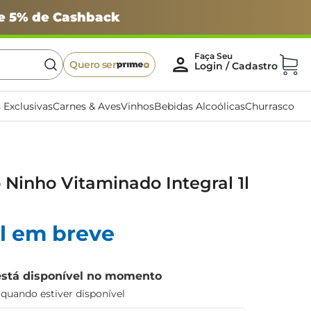
 e 5% de Cashback
Quero ser
 Exclusivas
Carnes & Aves
Vinhos
Bebidas Alcoólicas
Churrasco
o Ninho Vitaminado Integral 1l
l em breve
está disponível no momento
uando estiver disponível