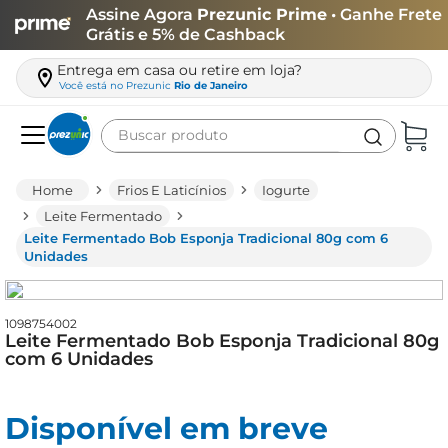
Assine Agora
Prezunic Prime
• Ganhe Frete
Grátis e 5% de Cashback
Entrega em casa ou retire em loja?
Você está no
Prezunic
Rio de Janeiro
Buscar produto
Termos mais buscados
Frios E Laticínios
Iogurte
carne
Leite Fermentado
Leite Fermentado Bob Esponja Tradicional 80g com 6
leite
Unidades
café
queijo
1098754002
Leite Fermentado Bob Esponja Tradicional 80g
arroz
com 6 Unidades
biscoito
azeite
Disponível em breve