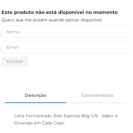
iogurte
papel higiênico
Este produto não está disponível no momento
Quero que me avisem quando estiver disponível
cerveja
ENVIAR
Descrição
Características
Leite Fermentado Bob Esponja 80g C/6  Sabor e 
Diversão em Cada Copo
