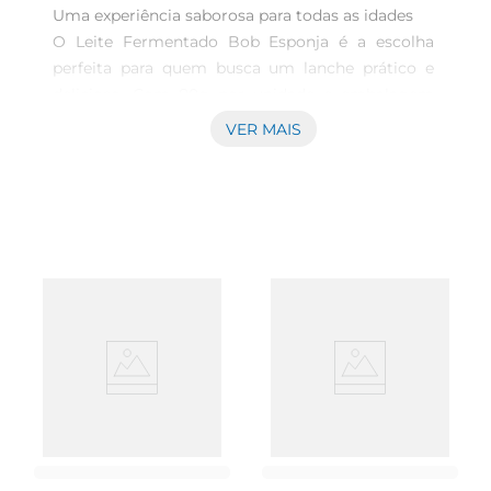
Uma experiência saborosa para todas as idades  

O Leite Fermentado Bob Esponja é a escolha 
perfeita para quem busca um lanche prático e 
delicioso. Com 80g por unidade e embalagem 
com 6 copos,este produto traz a alegria do 
VER MAIS
famoso personagem da animação, tornando o 
momento do lanche mais divertido para as 
crianças. Com um sabor suave e cremoso, é ideal 
para ser consumido a qualquer hora do dia, seja 
no café da manhã, lanche da tarde ou até mesmo 
como um acompanhamento nas refeições.

Qualidade e nutrição  

Produzido com ingredientes selecionados, o Leite 
Fermentado Bob Esponja oferece uma opção 
nutritiva que pode ser facilmente incorporada à 
dieta. Rico em probióticos, este leite fermentado 
contribui para a saúde intestinal, promovendo o 
bemestar e a digestão. Além disso, é uma fonte 