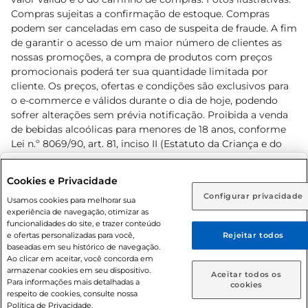
Compras sujeitas a confirmação de estoque. Compras
podem ser canceladas em caso de suspeita de fraude. A fim
de garantir o acesso de um maior número de clientes as
nossas promoções, a compra de produtos com preços
promocionais poderá ter sua quantidade limitada por
cliente. Os preços, ofertas e condições são exclusivos para
o e-commerce e válidos durante o dia de hoje, podendo
sofrer alterações sem prévia notificação. Proibida a venda
de bebidas alcoólicas para menores de 18 anos, conforme
Lei n.º 8069/90, art. 81, inciso II (Estatuto da Criança e do
Adolescente). Preços e condições exclusivos para o
www.prezunic.com.br
, podendo sofrer alterações sem aviso
Selecione sua região:
Cookies e Privacidade
prévio. O valor mínimo para as compras on-line é de R$
Configurar privacidade
Rio de Janeiro (RJ)
Goiás (GO)
Usamos cookies para melhorar sua
80,00.
experiência de navegação, otimizar as
Ou
funcionalidades do site, e trazer conteúdo
e ofertas personalizadas para você,
Rejeitar todos
Caso queira comprar online, informe como deseja receber
baseadas em seu histórico de navegação.
suas compras:
Ao clicar em aceitar, você concorda em
armazenar cookies em seu dispositivo.
© 2026 Copyright. Todos os direitos
Aceitar todos os
Para informações mais detalhadas a
Entrega em casa
Retire em Loja
cookies
reservados Prezunic.
respeito de cookies, consulte nossa
Política de Privacidade.