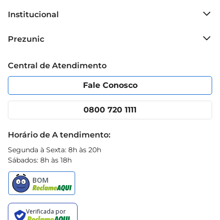
Institucional
Sobre o Prezunic
Prezunic
Grupo Cencosud
Trabalhe conosco
Blog Prezunic
Central de Atendimento
Política de Privacidade
Código de Ética
Portal do fornecedor
Encartes
Fale Conosco
Nossas lojas
App Prezunic
Cencosud Media
Clube Prezunic
0800 720 1111
Receitas
Black Friday
Horário de A tendimento:
Segunda à Sexta: 8h às 20h
Sábados: 8h às 18h