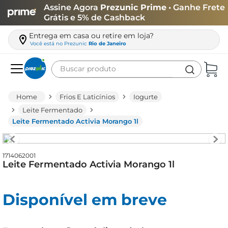
Assine Agora
Prezunic Prime
• Ganhe Frete
Grátis e 5% de Cashback
Entrega em casa ou retire em loja?
Você está no
Prezunic
Rio de Janeiro
Buscar produto
Termos mais buscados
Frios E Laticínios
Iogurte
carne
Leite Fermentado
Leite Fermentado Activia Morango 1l
leite
café
1714062001
queijo
Leite Fermentado Activia Morango 1l
arroz
biscoito
Disponível em breve
azeite