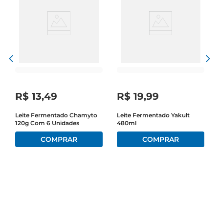
R$
13
,
49
R$
19
,
99
Leite Fermentado Chamyto
Leite Fermentado Yakult
120g Com 6 Unidades
480ml
m