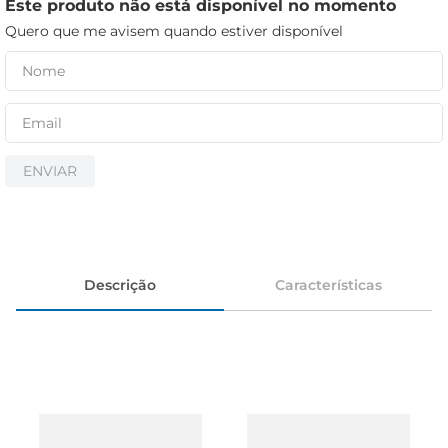
iogurte
Este produto não está disponível no momento
Quero que me avisem quando estiver disponível
papel higiênico
cerveja
ENVIAR
Descrição
Características