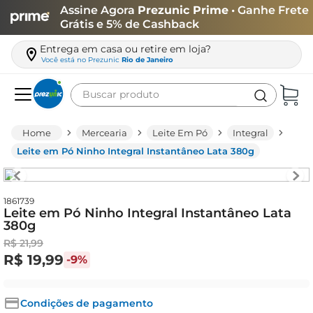
Assine Agora
Prezunic Prime
• Ganhe Frete
Grátis e 5% de Cashback
Entrega em casa ou retire em loja?
Você está no
Prezunic
Rio de Janeiro
Buscar produto
Termos mais buscados
Mercearia
Leite Em Pó
Integral
carne
Leite em Pó Ninho Integral Instantâneo Lata 380g
leite
café
1861739
Leite em Pó Ninho Integral Instantâneo Lata
queijo
380g
arroz
R$
21
,
99
R$
19
,
99
-
9%
azeite
biscoito
Condições de pagamento