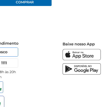
endimento
Baixe nosso App
osco
1111
 8h às 20h
h