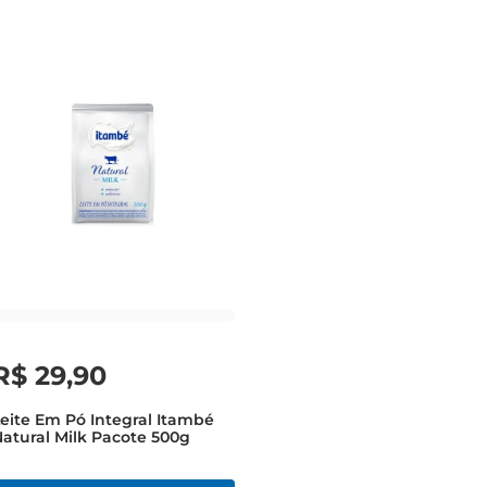
R$
29
,
90
eite Em Pó Integral Itambé
atural Milk Pacote 500g