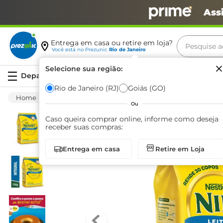
Ass
Pesquise aq
Entrega em casa ou retire em loja?
Você está no
Prezunic
Rio de Janeiro
Termos m
Selecione sua região:
Serviços
carne
Rio de Janeiro (RJ)
Goiás (GO)
Mercearia
Leite Em Pó
Integral
Lei
leite
Ou
café
Caso queira comprar online, informe como deseja
receber suas compras:
queijo
Entrega em casa
Retire em Loja
biscoit
azeite
arroz
iogurte
papel h