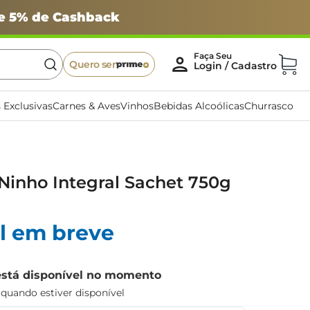
 e 5% de Cashback
Quero ser
 Exclusivas
Carnes & Aves
Vinhos
Bebidas Alcoólicas
Churrasco
Ninho Integral Sachet 750g
l em breve
está disponível no momento
uando estiver disponível