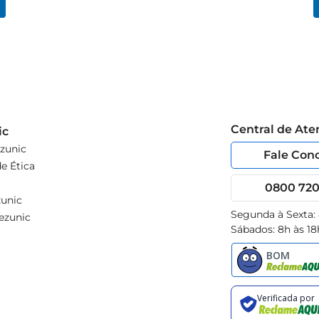
Central de At
ic
zunic
Fale Con
e Ética
0800 720 
unic
Segunda à Sexta:
ezunic
Sábados: 8h às 18