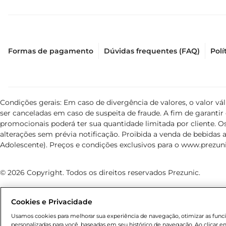
Formas de pagamento
Dúvidas frequentes (FAQ)
Polí
Condições gerais: Em caso de divergência de valores, o valor v
ser canceladas em caso de suspeita de fraude. A fim de garant
promocionais poderá ter sua quantidade limitada por cliente. Os
alterações sem prévia notificação. Proibida a venda de bebidas al
Adolescente). Preços e condições exclusivos para o
www.prezuni
© 2026 Copyright. Todos os direitos reservados Prezunic.
Cookies e Privacidade
Usamos cookies para melhorar sua experiência de navegação, otimizar as funcio
personalizadas para você, baseadas em seu histórico de navegação. Ao clicar