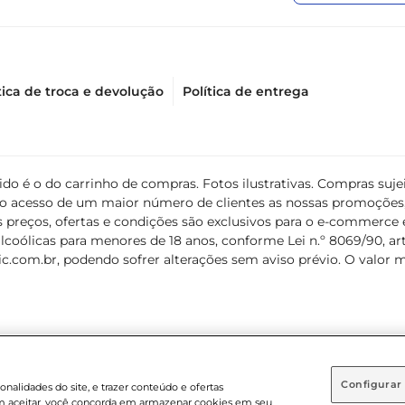
tica de troca e devolução
Política de entrega
álido é o do carrinho de compras. Fotos ilustrativas. Compras s
ir o acesso de um maior número de clientes as nossas promoçõe
 preços, ofertas e condições são exclusivos para o e-commerce e
coólicas para menores de 18 anos, conforme Lei n.º 8069/90, art. 
c.com.br
, podendo sofrer alterações sem aviso prévio. O valor 
Configurar
nalidades do site, e trazer conteúdo e ofertas
 em aceitar, você concorda em armazenar cookies em seu