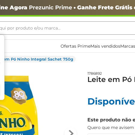
ine Agora
Prezunic Prime
• Ganhe Frete Grátis
ui por produto e/ou marca...
ais buscados
Ofertas Prime
Mais vendidos
Marcas
te em Pó Ninho Integral Sachet 750g
1786892
Leite em Pó 
o
Disponíve
Este produto não 
Quero que me avisem q
igiênico