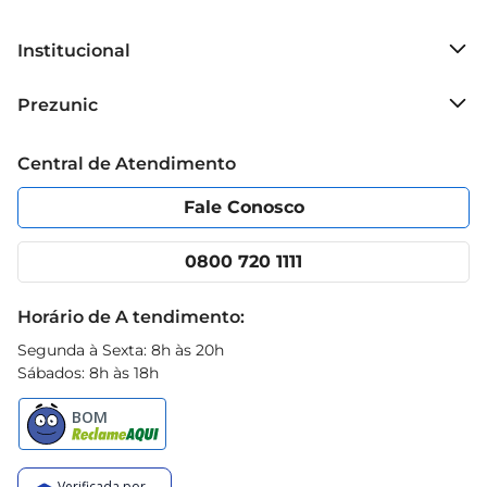
Institucional
Sobre o Prezunic
Prezunic
Grupo Cencosud
Trabalhe conosco
Blog Prezunic
Central de Atendimento
Política de Privacidade
Código de Ética
Portal do fornecedor
Encartes
Fale Conosco
Nossas lojas
App Prezunic
Cencosud Media
Clube Prezunic
0800 720 1111
Receitas
Black Friday
Horário de A tendimento:
Segunda à Sexta: 8h às 20h
Sábados: 8h às 18h