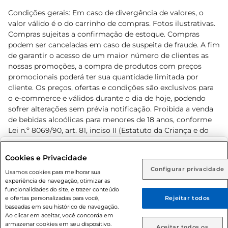
Condições gerais: Em caso de divergência de valores, o
valor válido é o do carrinho de compras. Fotos ilustrativas.
Compras sujeitas a confirmação de estoque. Compras
podem ser canceladas em caso de suspeita de fraude. A fim
de garantir o acesso de um maior número de clientes as
nossas promoções, a compra de produtos com preços
promocionais poderá ter sua quantidade limitada por
cliente. Os preços, ofertas e condições são exclusivos para
o e-commerce e válidos durante o dia de hoje, podendo
sofrer alterações sem prévia notificação. Proibida a venda
de bebidas alcoólicas para menores de 18 anos, conforme
Lei n.º 8069/90, art. 81, inciso II (Estatuto da Criança e do
Adolescente). Preços e condições exclusivos para o
www.prezunic.com.br
, podendo sofrer alterações sem aviso
Selecione sua região:
Cookies e Privacidade
prévio. O valor mínimo para as compras on-line é de R$
Configurar privacidade
Rio de Janeiro (RJ)
Goiás (GO)
Usamos cookies para melhorar sua
80,00.
experiência de navegação, otimizar as
Ou
funcionalidades do site, e trazer conteúdo
e ofertas personalizadas para você,
Rejeitar todos
Caso queira comprar online, informe como deseja receber
baseadas em seu histórico de navegação.
suas compras:
Ao clicar em aceitar, você concorda em
armazenar cookies em seu dispositivo.
© 2026 Copyright. Todos os direitos
Aceitar todos os