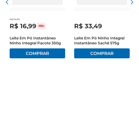
R$
19
,
99
R$
16
,
99
R$
33
,
49
-
15%
Leite Em Pó Instantâneo
Leite Em Pó Ninho Integral
Ninho Integral Pacote 350g
Instantâneo Sachê 575g