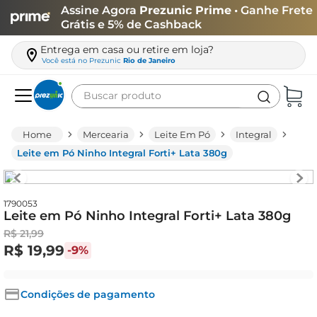
Assine Agora
Prezunic Prime
• Ganhe Frete
Grátis e 5% de Cashback
Entrega em casa ou retire em loja?
Você está no
Prezunic
Rio de Janeiro
Buscar produto
Termos mais buscados
Mercearia
Leite Em Pó
Integral
carne
Leite em Pó Ninho Integral Forti+ Lata 380g
leite
café
1790053
Leite em Pó Ninho Integral Forti+ Lata 380g
queijo
R$
21
,
99
arroz
R$
19
,
99
-
9%
azeite
biscoito
Condições de pagamento