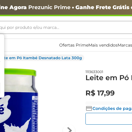
ine Agora
Prezunic Prime
• Ganhe Frete Grátis
ui por produto e/ou marca...
ais buscados
Ofertas Prime
Mais vendidos
Marcas
Leite em Pó Itambé Desnatado Lata 300g
1113633001
Leite em Pó
R$
17
,
99
o
Condições de pa
igiênico