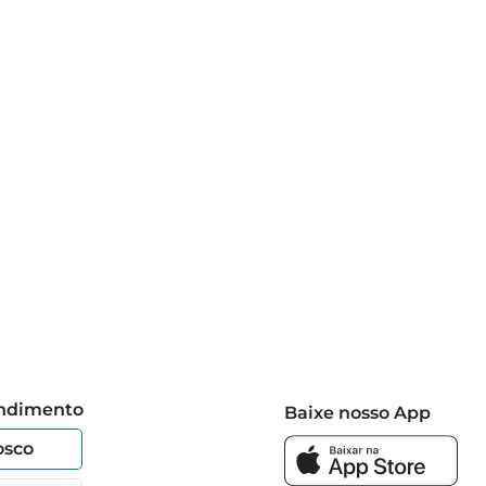
pós aberto, utilize o leite em pó dentro de um prazo 
anhã nutritivo e saboroso.
endimento
Baixe nosso App
osco