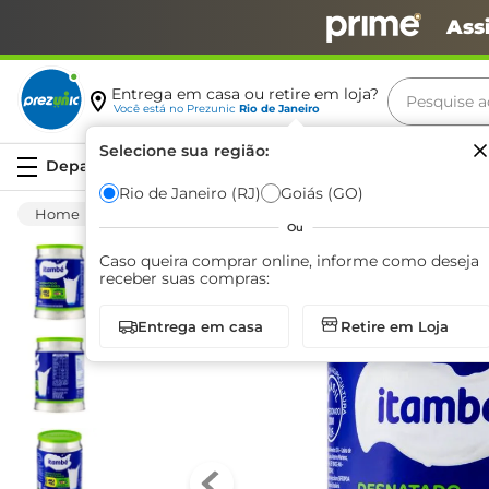
Ass
Pesquise aq
Entrega em casa ou retire em loja?
Você está no
Prezunic
Rio de Janeiro
Termos m
Selecione sua região:
Serviços
carne
Rio de Janeiro (RJ)
Goiás (GO)
Mercearia
Leite Em Pó
Desnatado
leite
Ou
café
Caso queira comprar online, informe como deseja
receber suas compras:
queijo
Entrega em casa
Retire em Loja
arroz
biscoit
azeite
iogurte
papel h