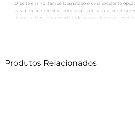
O Leite em Pó Itambé Desnatado é uma excelente opção 
para preparar receitas, enriquecer bebidas ou simples
dieta saudável, oferecendo todos os nutrientes essenciai
Versatilidade na cozinha  

Este leite em pó é extremamente versátil e pode ser uti
Pó Itambé Desnatado se adapta facilmente aoseu estilo 
favoritas.

Produtos Relacionados
Benefícios do leite desnatado  

Optar pelo leite desnatado é uma escolha inteligente pa
como o cálcio e as proteínas, mas com uma quantidade
simplesmente deseja uma alimentação mais leve e saudáv
Informações técnicas  

O Leite em Pó Itambé Desnatado vem em uma embalage
experiência de consumo. Ao adicionar a quantidade certa 
Recomendações de uso  
