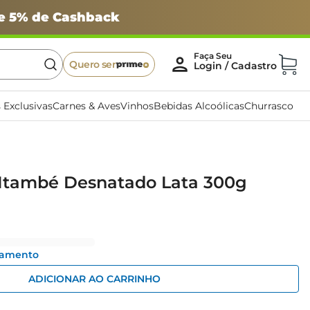
 e 5% de Cashback
Quero ser
 Exclusivas
Carnes & Aves
Vinhos
Bebidas Alcoólicas
Churrasco
 Itambé Desnatado Lata 300g
gamento
ADICIONAR AO CARRINHO