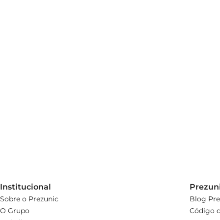
Para um melhor aproveitamento do produto, recomendas
adequado para garantir sua frescura e qualidade. Exper
Institucional
Prezun
Sobre o Prezunic
Blog Pre
O Grupo
Código d