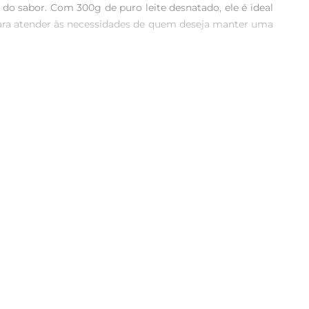
 sabor. Com 300g de puro leite desnatado, ele é ideal 
ara atender às necessidades de quem deseja manter uma 
bremesas até a adição em vitaminas e shakes, o Leite em 
e saboroso, pronto para ser utilizado em suas receitas 
també Desnatado mantém os benefícios do leite integral, 
o ideal para quem está em busca de manter a forma ou 
ir as instruções de preparo para garantir a melhor 
rfeito para qualquer ocasião.
