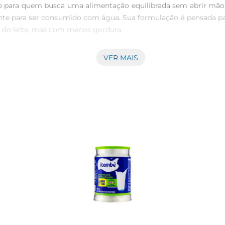
para quem busca uma alimentação equilibrada sem abrir mão do
mente para ser consumido com água. Sua formulação é pensada p
s do leite, mas com menos gordura.

VER MAIS
lizado em diversas preparações. Desde o preparo de bolos e so
de vida. Basta misturálo com água para obter um leite cremoso 
ra quem deseja reduzir a ingestãode gorduras. O Leite em Pó I
 significativamente menor de gordura. Isso o torna uma opçã
el.

m de 300g, prática e fácil de armazenar. É importante segu
de água, você obtém um leite com sabor e textura agradáveis, pe