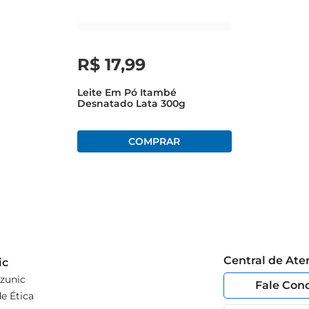
e armazenálo em local fresco e seco, longe da luz direta. A
imente também combinálo com frutas e cereais para um café da m
R$
17
,
99
Leite Em Pó Itambé
Desnatado Lata 300g
Central de At
ic
zunic
Fale Con
e Ética