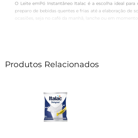
O Leite emPó Instantâneo Italac é a escolha ideal para
preparo de bebidas quentes e frias até a elaboração de s
ocasiões, seja no café da manhã, lanche ou em momentos
Fácil Preparo e Armazenamento  

Uma das grandes vantagens do Leite em Pó Instantâneo I
minutos. Além disso, sua embalagem prática permite um 
sempre à mão um ingrediente essencial para suas receitas
Produtos Relacionados
Nutrição e Sabor em Cada Porção  

O Leite em Pó Italac é rico em nutrientes, oferecendo um
tornandoo uma opção versátil que combina com diferente
paladar agradável.

Especificações do Produto  

 Peso Líquido: 400g  

 Tipo: Leite em Pó Instantâneo  

 Marca: Italac  

 Armazenamento: Conservar em local seco e arejado, longe da luz solar. Após aberto, consumir em até30 dias para garantir a qualidade.
