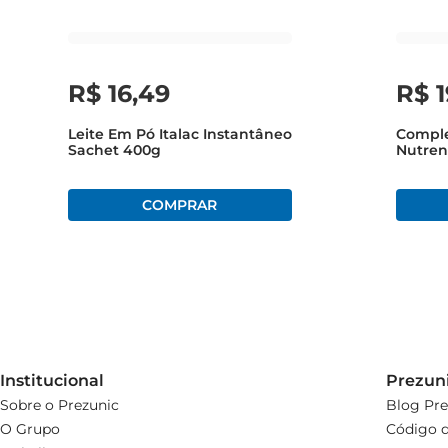
Com o Leite em Pó Instantâneo Italac, você tem à disposi
R$
16
,
49
R$
Leite Em Pó Italac Instantâneo
Compl
Sachet 400g
Nutren
Institucional
Prezun
Sobre o Prezunic
Blog Pre
O Grupo
Código d