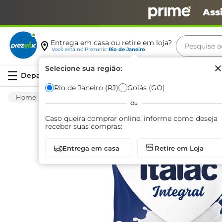
Ass
Pesquise aq
Entrega em casa ou retire em loja?
Você está no
Prezunic
Rio de Janeiro
Termos m
Selecione sua região:
Serviços
carne
Rio de Janeiro (RJ)
Goiás (GO)
Mercearia
Leite Em Pó
Outros Leites
leite
Ou
café
Caso queira comprar online, informe como deseja
receber suas compras:
queijo
Entrega em casa
Retire em Loja
arroz
azeite
biscoit
cerveja
iogurte