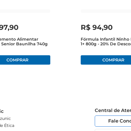
ção um produto que une praticidade, sabor e nutrição, tornando 
197
,
90
R$
94
,
90
emento Alimentar
Fórmula Infantil Ninho
 Senior Baunilha 740g
1+ 800g - 20% De Desc
2ª Lata
Central de At
ic
zunic
Fale Con
e Ética