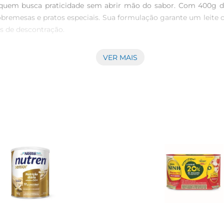
 quem busca praticidade sem abrir mão do sabor. Com 400g de p
obremesas e pratos especiais. Sua formulação garante um leite c
 de descontração.

VER MAIS
talac é sua facilidade de preparo. Basta adicionar água e mist
armazenamento seguro e eficiente, mantendo a qualidade do pr
.

a boa fonte de cálcio e proteínas, essenciais para uma alimentaç
s ingredientes. Seja para um mingau, um batido ou um simples