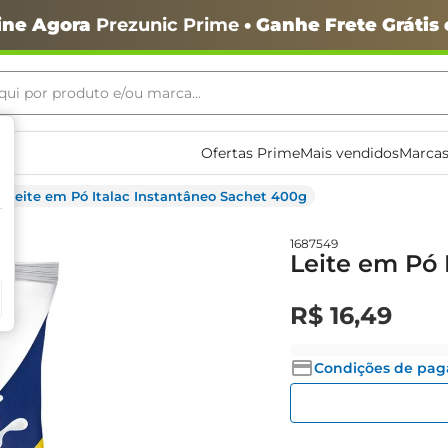
ine Agora
Prezunic Prime
• Ganhe Frete Grátis
ui por produto e/ou marca...
ais buscados
Ofertas Prime
Mais vendidos
Marcas
Leite em Pó Italac Instantâneo Sachet 400g
1687549
Leite em Pó 
R$
16
,
49
Condições de pa
o