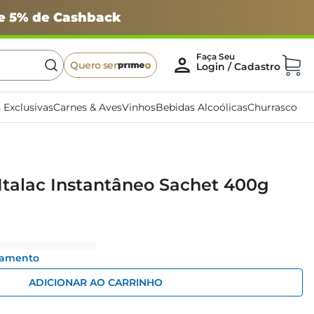
 e 5% de Cashback
Quero ser
 Exclusivas
Carnes & Aves
Vinhos
Bebidas Alcoólicas
Churrasco
Italac Instantâneo Sachet 400g
gamento
ADICIONAR AO CARRINHO