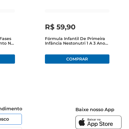
suas refeições e lanches ainda mais especiais.
R$
59
,
90
 Fases
Fórmula Infantil De Primeira
onto Na
Infância Nestonutri 1 A 3 Anos
800g
endimento
Baixe nosso App
osco