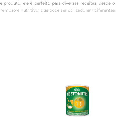
roduto, ele é perfeito para diversas receitas, desde o 
remoso e nutritivo, que pode ser utilizado em diferentes 
urar, e você terá um leite fresco e saboroso em poucos 
oduto por mais tempo. Isso significa que você pode ter 
ão equilibrada. Seu sabor característico agrada a todos, 
 copo de leite, ele se destaca pela cremosidade e pelo 