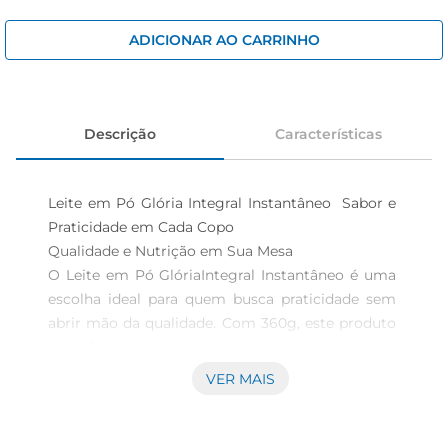
iogurte
papel higiênico
ADICIONAR AO CARRINHO
cerveja
Descrição
Características
Leite em Pó Glória Integral Instantâneo  Sabor e 
Praticidade em Cada Copo

Qualidade e Nutrição em Sua Mesa  

O Leite em Pó GlóriaIntegral Instantâneo é uma 
escolha ideal para quem busca praticidade sem 
abrir mão da qualidade. Com 360g, este produto 
é perfeito para preparar uma bebida nutritiva, 
seja para o café da manhã, lanches ou receitas. 
VER MAIS
Sua fórmula integral garante que você tenha 
acesso a todos os nutrientes essenciais do leite, 
proporcionando uma alimentação equilibrada e 