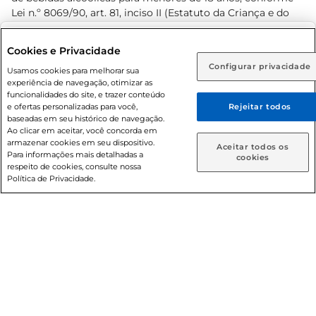
Lei n.º 8069/90, art. 81, inciso II (Estatuto da Criança e do
Adolescente). Preços e condições exclusivos para o
www.prezunic.com.br
, podendo sofrer alterações sem aviso
Selecione sua região:
Cookies e Privacidade
prévio. O valor mínimo para as compras on-line é de R$
Configurar privacidade
Rio de Janeiro (RJ)
Goiás (GO)
Usamos cookies para melhorar sua
80,00.
experiência de navegação, otimizar as
Ou
funcionalidades do site, e trazer conteúdo
e ofertas personalizadas para você,
Rejeitar todos
Caso queira comprar online, informe como deseja receber
baseadas em seu histórico de navegação.
suas compras:
Ao clicar em aceitar, você concorda em
armazenar cookies em seu dispositivo.
© 2026 Copyright. Todos os direitos
Aceitar todos os
Para informações mais detalhadas a
Entrega em casa
Retire em Loja
cookies
reservados Prezunic.
respeito de cookies, consulte nossa
Política de Privacidade.
Cencosud Brasil Comercial SA.CNPJ sob n° 39.346.861/0350-
38 . Sediada na Av. das Nações Unidas, 12.995, 21º andar, CEP:
04.578-000, Bairro Brooklin Paulista, na cidade de São Paulo
- SP.