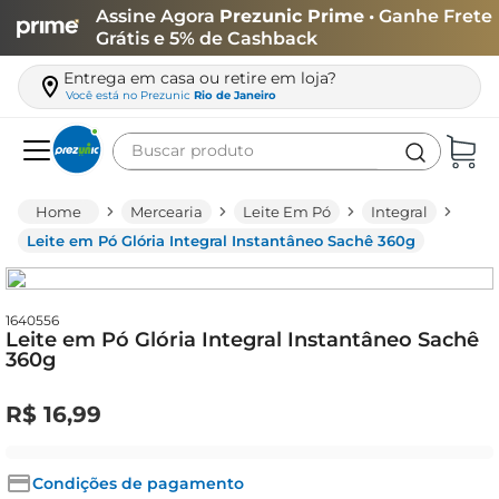
Assine Agora
Prezunic Prime
• Ganhe Frete
Grátis e 5% de Cashback
Entrega em casa ou retire em loja?
Você está no
Prezunic
Rio de Janeiro
Buscar produto
Termos mais buscados
Mercearia
Leite Em Pó
Integral
carne
Leite em Pó Glória Integral Instantâneo Sachê 360g
leite
café
1640556
Leite em Pó Glória Integral Instantâneo Sachê
queijo
360g
biscoito
R$
16
,
99
azeite
arroz
Condições de pagamento