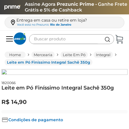
Assine Agora
Prezunic Prime
• Ganhe Frete
Grátis e 5% de Cashback
Entrega em casa ou retire em loja?
Você está no
Prezunic
Rio de Janeiro
Buscar produto
Termos mais buscados
Mercearia
Leite Em Pó
Integral
carne
Leite em Pó Finíssimo Integral Sachê 350g
leite
café
1820066
Leite em Pó Finíssimo Integral Sachê 350g
queijo
arroz
R$
14
,
90
azeite
biscoito
Condições de pagamento