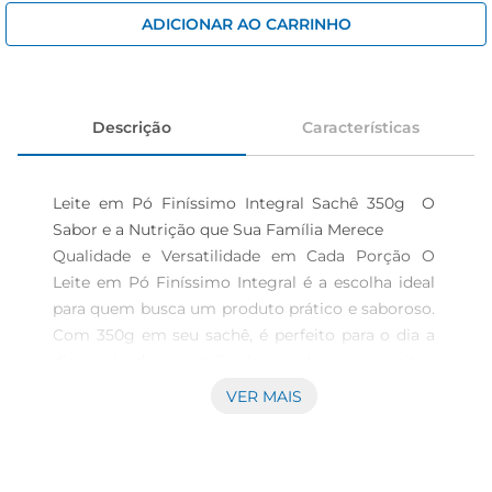
cerveja
ADICIONAR AO CARRINHO
iogurte
papel higiênico
Descrição
Características
Leite em Pó Finíssimo Integral Sachê 350g  O 
Sabor e a Nutrição que Sua Família Merece

Qualidade e Versatilidade em Cada Porção O 
Leite em Pó Finíssimo Integral é a escolha ideal 
para quem busca um produto prático e saboroso. 
Com 350g em seu sachê, é perfeito para o dia a 
dia, podendo ser utilizado em diversas receitas, 
como bolos, purês e vitaminas, ou simplesmente 
VER MAIS
para preparar uma deliciosa xícara de leite. Seu 
sabor integral proporciona um toque especial aos 
pratos, garantindo nutrição e satisfação.
