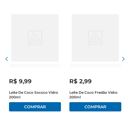
de coco é um aliado que proporciona um sabor 
inconfundível e uma textura suave.

Qualidade esabor inigualáveis  

Produzido com ingredientes selecionados, o Leite 
de Coco Freddo garante um sabor intenso e uma 
consistência cremosa, perfeita para diversas 
preparações. Sua formulação é livre de 
conservantes, permitindo que você desfrute de 
um produto mais natural e saudável. Ao utilizar o 
leite de coco em suas receitas, você não só 
adiciona um sabor exótico, mas também 
R$
9
,
99
R$
2
,
99
enriquece o valor nutricional dos pratos.

Leite De Coco Sococo Vidro
Leite De Coco Fredão Vidro
200ml
200ml
Versatilidade na cozinha  

Este leite de coco é extremamente versátil e 
pode ser utilizado em uma variedade de receitas. 
Experimente adicionálo em smoothies, vitaminas 
ou até mesmo em cafés para um toque tropical. 