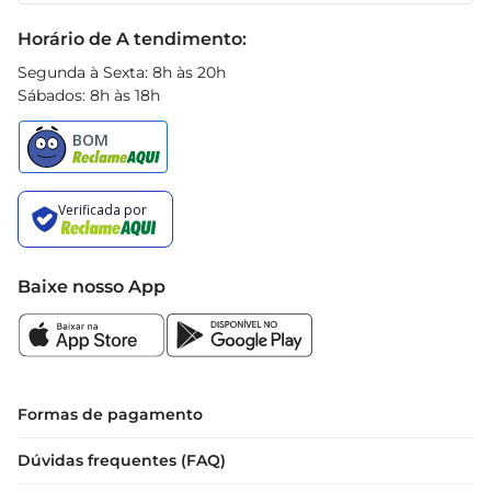
embalagem prática de 500ml, ideal para o uso 
Black Friday
Horário de A tendimento:
em casa ou em pequenas reuniões. Sua 
conservação é simples, podendo ser armazenado 
Segunda à Sexta: 8h às 20h
Sábados: 8h às 18h
em ambiente fresco e seco. Após aberto, 
recomendase manter na geladeira e consumir 
em até 3 dias para garantir a frescura e qualidade 
do produto.

Com o Leite de Coco Freddo, suas receitas 
ganham um novo ar, trazendo sabor e 
autenticidade que vão impressionar a todos.
Baixe nosso App
Formas de pagamento
Dúvidas frequentes (FAQ)