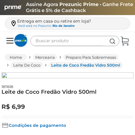
Assine Agora
Prezunic Prime
• Ganhe Frete
Grátis e 5% de Cashback
Entrega em casa ou retire em loja?
Você está no
Prezunic
Rio de Janeiro
Buscar produto
Termos mais buscados
Mercearia
Preparo Para Sobremesas
carne
Leite De Coco
Leite de Coco Fredão Vidro 500ml
leite
café
1811618
Leite de Coco Fredão Vidro 500ml
queijo
biscoito
R$
6
,
99
azeite
arroz
Condições de pagamento