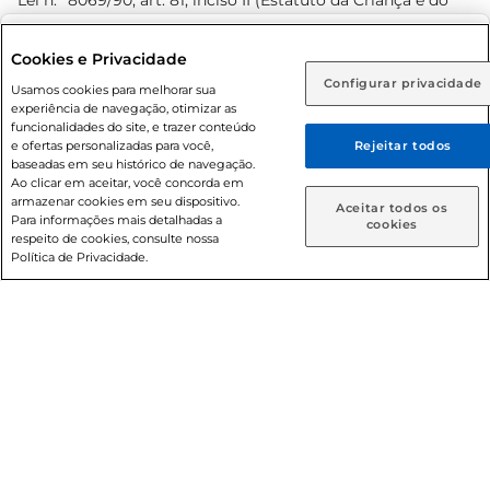
Lei n.º 8069/90, art. 81, inciso II (Estatuto da Criança e do
Adolescente). Preços e condições exclusivos para o
www.prezunic.com.br
, podendo sofrer alterações sem aviso
Selecione sua região:
Cookies e Privacidade
prévio. O valor mínimo para as compras on-line é de R$
Configurar privacidade
Rio de Janeiro (RJ)
Goiás (GO)
Usamos cookies para melhorar sua
80,00.
experiência de navegação, otimizar as
Ou
funcionalidades do site, e trazer conteúdo
e ofertas personalizadas para você,
Rejeitar todos
Caso queira comprar online, informe como deseja receber
baseadas em seu histórico de navegação.
suas compras:
Ao clicar em aceitar, você concorda em
armazenar cookies em seu dispositivo.
© 2026 Copyright. Todos os direitos
Aceitar todos os
Para informações mais detalhadas a
Entrega em casa
Retire em Loja
cookies
reservados Prezunic.
respeito de cookies, consulte nossa
Política de Privacidade.
Cencosud Brasil Comercial SA.CNPJ sob n° 39.346.861/0350-
38 . Sediada na Av. das Nações Unidas, 12.995, 21º andar, CEP:
04.578-000, Bairro Brooklin Paulista, na cidade de São Paulo
- SP.