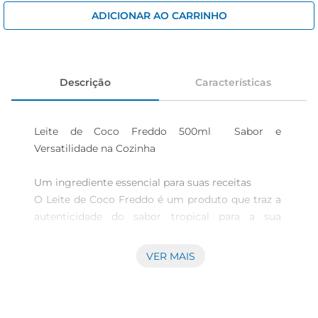
iogurte
ADICIONAR AO CARRINHO
papel higiênico
cerveja
Descrição
Características
Leite de Coco Freddo 500ml  Sabor e 
Versatilidade na Cozinha

Um ingrediente essencial para suas receitas  

O Leite de Coco Freddo é um produto que traz a 
autenticidade do sabor tropical para a sua 
cozinha. Com 500ml de pura cremosidade, ele é 
ideal para quem busca enriquecer pratos doces e 
VER MAIS
salgados com um toque especial. Seja em 
receitas de sobremesas, como pudins e bolos, ou 
em pratos salgados, como curries e sopas, o leite 