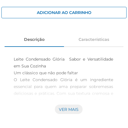
iogurte
papel higiênico
ADICIONAR AO CARRINHO
cerveja
Descrição
Características
Leite Condensado Glória  Sabor e Versatilidade 
em Sua Cozinha

Um clássico que não pode faltar  

O Leite Condensado Glória é um ingrediente 
essencial para quem ama preparar sobremesas 
deliciosas e práticas. Com sua textura cremosa e 
sabor adocicado, ele se tornaa base perfeita para 
receitas que vão desde pudins e tortas até o 
VER MAIS
famoso brigadeiro. Com 395g de pura qualidade, 
esse leite condensado é ideal para quem busca 
um toque especial em suas criações culinárias.
