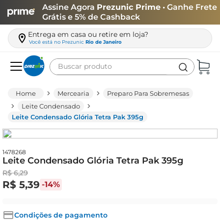
Assine Agora
Prezunic Prime
• Ganhe Frete
Grátis e 5% de Cashback
Entrega em casa ou retire em loja?
Você está no
Prezunic
Rio de Janeiro
Buscar produto
Termos mais buscados
Mercearia
Preparo Para Sobremesas
carne
Leite Condensado
Leite Condensado Glória Tetra Pak 395g
leite
café
queijo
1478268
Leite Condensado Glória Tetra Pak 395g
azeite
R$
6
,
29
R$
5
,
39
-
14%
biscoito
arroz
Condições de pagamento