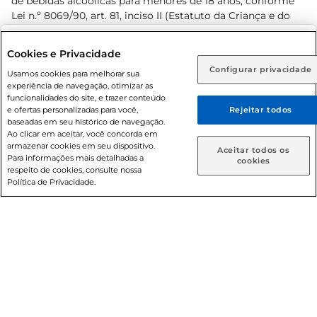
de bebidas alcoólicas para menores de 18 anos, conforme
Lei n.º 8069/90, art. 81, inciso II (Estatuto da Criança e do
Adolescente). Preços e condições exclusivos para o
www.prezunic.com.br
, podendo sofrer alterações sem aviso
Selecione sua região:
Cookies e Privacidade
prévio. O valor mínimo para as compras on-line é de R$
Configurar privacidade
Rio de Janeiro (RJ)
Goiás (GO)
Usamos cookies para melhorar sua
80,00.
experiência de navegação, otimizar as
Ou
funcionalidades do site, e trazer conteúdo
e ofertas personalizadas para você,
Rejeitar todos
Caso queira comprar online, informe como deseja receber
baseadas em seu histórico de navegação.
suas compras:
Ao clicar em aceitar, você concorda em
armazenar cookies em seu dispositivo.
© 2026 Copyright. Todos os direitos
Aceitar todos os
Para informações mais detalhadas a
Entrega em casa
Retire em Loja
cookies
reservados Prezunic.
respeito de cookies, consulte nossa
Política de Privacidade.
Cencosud Brasil Comercial SA.CNPJ sob n° 39.346.861/0350-
38 . Sediada na Av. das Nações Unidas, 12.995, 21º andar, CEP:
04.578-000, Bairro Brooklin Paulista, na cidade de São Paulo
- SP.