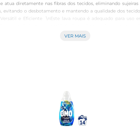
 atua diretamente nas fibras dos tecidos, eliminando sujeira
pas, evitando o desbotamento e mantendo a qualidade dos tec
ersátil e Eficiente  \nEste lava roupa é adequado para uso
do que você ajuste a quantidade de produto conforme a carga d
s peças, garantindo sempre um resultado excepcional.\n\nEspecif
VER MAIS
dos  \n Rendimento: Alta concentração para várias lavagens  \n\
mente e descubra a diferença que um produto de qualidade pode