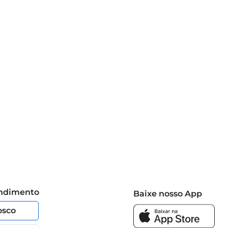
endimento
Baixe nosso App
osco