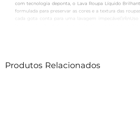
com tecnologia deponta, o Lava Roupa Líquido Brilhante
formulada para preservar as cores e a textura das rou
cada gota conta para uma lavagem impecável.\n\nUso V
lavagens à mão. A dosagem é simples e prática,permitin
a liberdade de escolher a melhor forma de cuidar das sua
Roupa Líquido  \n Indicação: Para todos os tipos de teci
sempre limpas, frescas e com um brilho especial. Experi
Produtos Relacionados