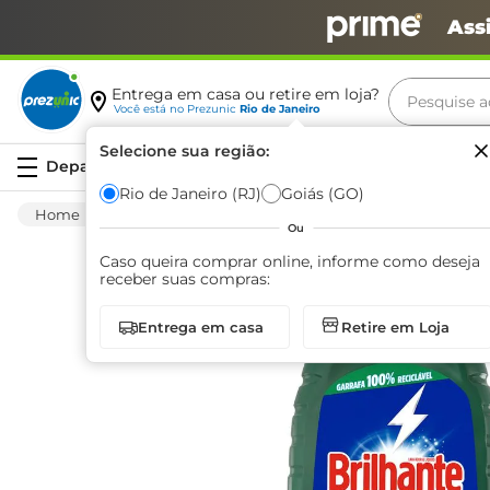
Ass
Pesquise aq
Entrega em casa ou retire em loja?
Você está no
Prezunic
Rio de Janeiro
Termos m
Selecione sua região:
Serviços
carne
Rio de Janeiro (RJ)
Goiás (GO)
Limpeza
Roupa
Sabão Líquido
Lav
leite
Ou
café
Caso queira comprar online, informe como deseja
receber suas compras:
queijo
Entrega em casa
Retire em Loja
arroz
biscoit
azeite
iogurte
papel h