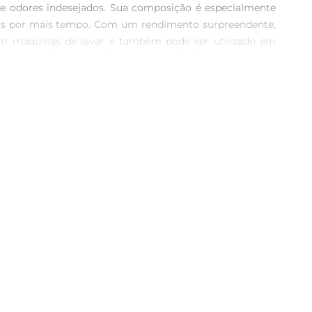
s e odores indesejados. Sua composição é especialmente 
idos por mais tempo. Com um rendimento surpreendente, 
 em máquinas de lavar e também pode ser utilizado em 
e roupas. Com o Lava Roupa Líquido Brilhante, você tem 
icações do Produto  \n Volume: 1,8 Litros  \n Tipo: Lava 
nCom o Lava Roupa Líquido Brilhante, suas roupas estarão 
 fazer na sua rotina de cuidados com as roupas