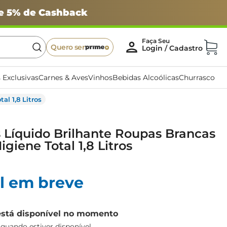
 e 5% de Cashback
Quero ser
 Exclusivas
Carnes & Aves
Vinhos
Bebidas Alcoólicas
Churrasco
l 1,8 Litros
 Líquido Brilhante Roupas Brancas
igiene Total 1,8 Litros
l em breve
está disponível no momento
uando estiver disponível