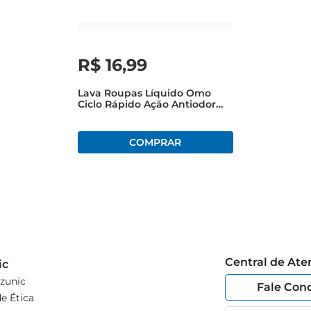
R$
16
,
99
Lava Roupas Líquido Omo
Ciclo Rápido Ação Antiodor
Frasco 750ml
Central de At
ic
zunic
Fale Con
e Ética