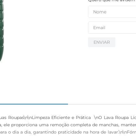
ENVIAR
Suas Roupas\n\nLimpeza Eficiente e Prática  \nO Lava Roupa L
da, ele proporciona uma remoção completa de manchas, mantend
para o dia a dia, garantindo praticidade na hora de lavar.\n\nF