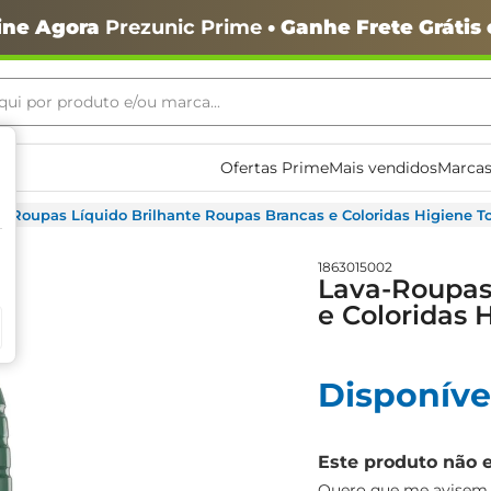
ine Agora
Prezunic Prime
• Ganhe Frete Grátis
ui por produto e/ou marca...
ais buscados
Ofertas Prime
Mais vendidos
Marcas
a-Roupas Líquido Brilhante Roupas Brancas e Coloridas Higiene Tota
1863015002
Lava-Roupas
e Coloridas H
o
Disponíve
Este produto não 
igiênico
Quero que me avisem q