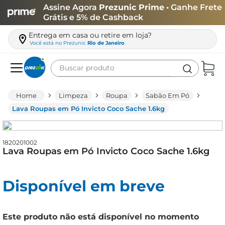
Assine Agora
Prezunic Prime
• Ganhe Frete
Grátis e 5% de Cashback
Entrega em casa ou retire em loja?
Você está no
Prezunic
Rio de Janeiro
Buscar produto
Termos mais buscados
Limpeza
Roupa
Sabão Em Pó
carne
Lava Roupas em Pó Invicto Coco Sache 1.6kg
leite
café
1820201002
Lava Roupas em Pó Invicto Coco Sache 1.6kg
queijo
arroz
Disponível em breve
biscoito
azeite
Este produto não está disponível no momento