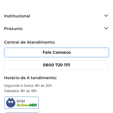
Institucional
Sobre o Prezunic
Prezunic
Grupo Cencosud
Trabalhe conosco
Blog Prezunic
Central de Atendimento
Política de Privacidade
Código de Ética
Portal do fornecedor
Encartes
Fale Conosco
Nossas lojas
App Prezunic
Cencosud Media
Clube Prezunic
0800 720 1111
Receitas
Black Friday
Horário de A tendimento:
Segunda à Sexta: 8h às 20h
Sábados: 8h às 18h