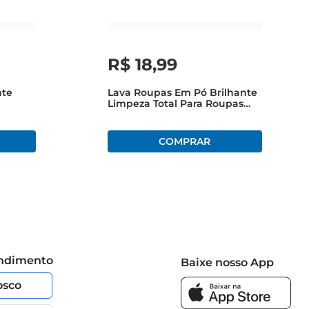
R$
18
,
99
nte
Lava Roupas Em Pó Brilhante
Limpeza Total Para Roupas
6Kg
Brancas EColoridas Caixa
1,6Kg
endimento
Baixe nosso App
osco