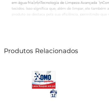
em água fria.\n\nTecnologia de Limpeza Avançada  \nCom
tecidos. Isso significa que, além de limpar, ele também aj
produto se destaca pela sua eficiência, permitindo que
versátil e pode ser utilizado em diferentes tipos de má
garantindo que você tenha sempre à mão a quantidade n
está utilizando um produto que entrega resultados co
a qualidade e a eficácia. Ideal para famílias que busc
descubra como é fácil manter suas peças sempre limpas
Produtos Relacionados