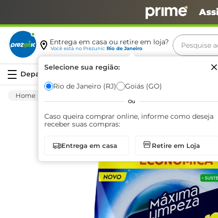
Ass
Pesquise aq
Entrega em casa ou retire em loja?
Você está no
Prezunic
Rio de Janeiro
Termos m
Selecione sua região:
Serviços
carne
Rio de Janeiro (RJ)
Goiás (GO)
Limpeza
Roupa
Sabão Em Pó
Lava
leite
Ou
café
Caso queira comprar online, informe como deseja
receber suas compras:
queijo
Entrega em casa
Retire em Loja
arroz
biscoit
azeite
iogurte
papel h