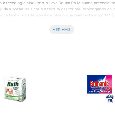
 a tecnologia Max Limp, o Lava Roupa Po Minuano potencializa 
uda a preservar a cor e a textura das roupas, prolongando a vida 
 você tenha mais tempo livre para o que realmente importa.\n\n
quinas de lavar, além de ser eficaz em lavagens manuais. Sua e
ecessária para suas lavagens. Com o Lava Roupa Po Minuano, v
VER MAIS
nsistentes.\n\nCompromisso com a Qualidade  \nO Lava Roupa P
am praticidade e resultados, ele se torna um aliado indispensá
 e bem cuidadas.