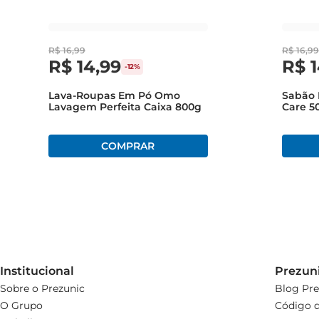
R$
16
,
99
R$
16
,
99
R$
14
,
99
R$
-
12%
Lava-Roupas Em Pó Omo
Sabão 
Lavagem Perfeita Caixa 800g
Care 5
Institucional
Prezun
Sobre o Prezunic
Blog Pre
O Grupo
Código d