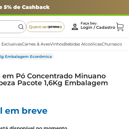
 e 5% de Cashback
Quero ser
 Exclusivas
Carnes & Aves
Vinhos
Bebidas Alcoólicas
Churrasco
,6Kg Embalagem Econômica
 em Pó Concentrado Minuano
peza Pacote 1,6Kg Embalagem
l em breve
está disponível no momento