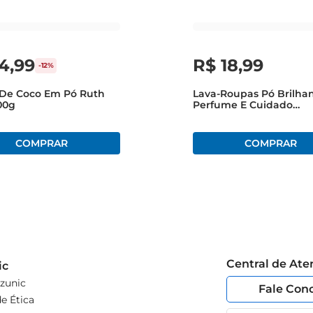
14
,
99
R$
18
,
99
-
12%
De Coco Em Pó Ruth
Lava-Roupas Pó Brilha
00g
Perfume E Cuidado
Extraordinário Caixa 1,
Central de At
ic
zunic
Fale Con
e Ética