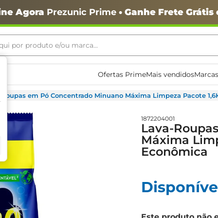
ine Agora
Prezunic Prime
• Ganhe Frete Grátis
ui por produto e/ou marca...
ais buscados
Ofertas Prime
Mais vendidos
Marcas
-Roupas em Pó Concentrado Minuano Máxima Limpeza Pacote 1
1872204001
Lava-Roupas
Máxima Lim
Econômica
o
Disponíve
Este produto não 
igiênico