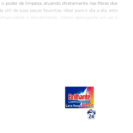
o poder de limpeza, atuando diretamente nas fibras dos 
útil de suas peças favoritas. Ideal para o dia a dia, este 
Praticidade e Versatilidade  \nEste detergente em pó é 
mbalagem de 1.6Kg é prática e facilita o armazenamento, 
ocê pode lavar suas roupas com confiança, sabendo que 
o Minuano é um produto que reflete o compromisso com 
vel na rotina de cuidados com as roupas. Experimente e 