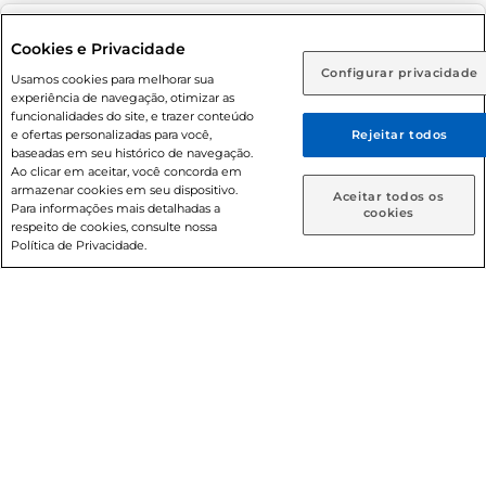
Adolescente). Preços e condições exclusivos para o
www.prezunic.com.br
, podendo sofrer alterações sem aviso
Selecione sua região:
Cookies e Privacidade
prévio. O valor mínimo para as compras on-line é de R$
Configurar privacidade
Rio de Janeiro (RJ)
Goiás (GO)
Usamos cookies para melhorar sua
80,00.
experiência de navegação, otimizar as
Ou
funcionalidades do site, e trazer conteúdo
e ofertas personalizadas para você,
Rejeitar todos
Caso queira comprar online, informe como deseja receber
baseadas em seu histórico de navegação.
suas compras:
Ao clicar em aceitar, você concorda em
armazenar cookies em seu dispositivo.
© 2026 Copyright. Todos os direitos
Aceitar todos os
Para informações mais detalhadas a
Entrega em casa
Retire em Loja
cookies
reservados Prezunic.
respeito de cookies, consulte nossa
Política de Privacidade.
Cencosud Brasil Comercial SA.CNPJ sob n° 39.346.861/0350-
38 . Sediada na Av. das Nações Unidas, 12.995, 21º andar, CEP:
04.578-000, Bairro Brooklin Paulista, na cidade de São Paulo
- SP.