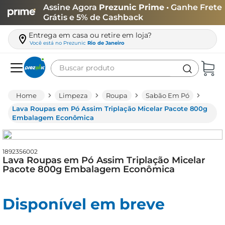
Assine Agora
Prezunic Prime
• Ganhe Frete
Grátis e 5% de Cashback
Entrega em casa ou retire em loja?
Você está no
Prezunic
Rio de Janeiro
Buscar produto
Termos mais buscados
Limpeza
Roupa
Sabão Em Pó
carne
Lava Roupas em Pó Assim Triplação Micelar Pacote 800g
Embalagem Econômica
leite
café
1892356002
queijo
Lava Roupas em Pó Assim Triplação Micelar
Pacote 800g Embalagem Econômica
arroz
azeite
Disponível em breve
biscoito