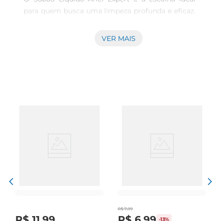
para quem busca uma limpeza profunda e eficaz. 
Com 1.2 litros de produto, sua fórmula avançada 
foidesenvolvida para remover as manchas mais 
VER MAIS
difíceis, garantindo que suas roupas fiquem 
impecáveis e com aparência de novas. Ideal para 
o dia a dia, ele proporciona uma experiência de 
lavagem que combina eficiência e praticidade.

Tecnologia de Limpeza Profunda  

Este sabão líquido conta com tecnologia de 
limpeza que atua diretamente nas fibras dos 
tecidos, eliminando sujeiras e manchas de forma 
rápida e eficaz. Sua composição permite uma 
dissolução rápida na água, o que potencializa a 
ação do produto desde o primeiro contato. 
Assim, você pode confiar que suas roupas ficarão 
limpas e frescas, mesmo após várias lavagens.

R$
7
,
99
R$
11
,
99
R$
6
,
99
-
13%