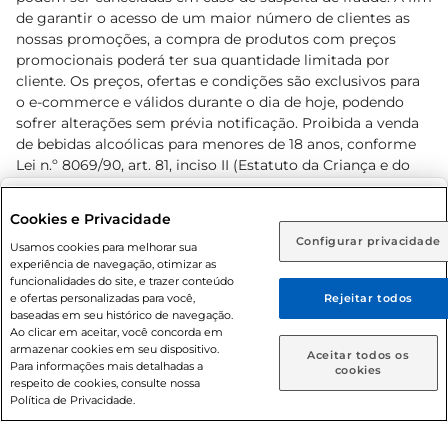
de garantir o acesso de um maior número de clientes as
nossas promoções, a compra de produtos com preços
promocionais poderá ter sua quantidade limitada por
cliente. Os preços, ofertas e condições são exclusivos para
o e-commerce e válidos durante o dia de hoje, podendo
sofrer alterações sem prévia notificação. Proibida a venda
de bebidas alcoólicas para menores de 18 anos, conforme
Lei n.º 8069/90, art. 81, inciso II (Estatuto da Criança e do
Adolescente). Preços e condições exclusivos para o
www.prezunic.com.br
, podendo sofrer alterações sem aviso
Selecione sua região:
Cookies e Privacidade
prévio. O valor mínimo para as compras on-line é de R$
Configurar privacidade
Rio de Janeiro (RJ)
Goiás (GO)
Usamos cookies para melhorar sua
80,00.
experiência de navegação, otimizar as
Ou
funcionalidades do site, e trazer conteúdo
e ofertas personalizadas para você,
Rejeitar todos
Caso queira comprar online, informe como deseja receber
baseadas em seu histórico de navegação.
suas compras:
Ao clicar em aceitar, você concorda em
armazenar cookies em seu dispositivo.
© 2026 Copyright. Todos os direitos
Aceitar todos os
Para informações mais detalhadas a
Entrega em casa
Retire em Loja
cookies
reservados Prezunic.
respeito de cookies, consulte nossa
Política de Privacidade.