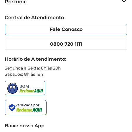
Prezunic
fragrância é um diferencial que proporciona uma 
Grupo Cencosud
experiência de uso ainda mais satisfatória.
Trabalhe conosco
Blog Prezunic
Central de Atendimento
Política de Privacidade
Código de Ética
Portal do fornecedor
Encartes
Fale Conosco
Nossas lojas
App Prezunic
Cencosud Media
Clube Prezunic
0800 720 1111
Receitas
Black Friday
Horário de A tendimento:
Segunda à Sexta: 8h às 20h
Sábados: 8h às 18h
Baixe nosso App