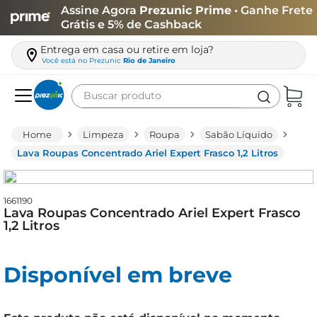
Assine Agora
Prezunic Prime
• Ganhe Frete
Grátis e 5% de Cashback
Entrega em casa ou retire em loja?
Você está no
Prezunic
Rio de Janeiro
Buscar produto
Termos mais buscados
Limpeza
Roupa
Sabão Líquido
carne
Lava Roupas Concentrado Ariel Expert Frasco 1,2 Litros
leite
café
1661190
Lava Roupas Concentrado Ariel Expert Frasco
queijo
1,2 Litros
arroz
Disponível em breve
azeite
biscoito