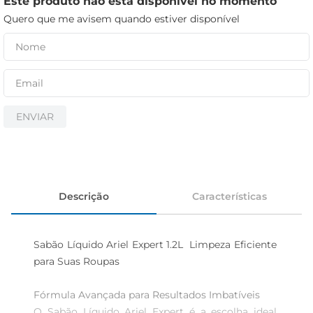
Este produto não está disponível no momento
cerveja
Quero que me avisem quando estiver disponível
iogurte
papel higiênico
ENVIAR
Descrição
Características
Sabão Líquido Ariel Expert 1.2L  Limpeza Eficiente 
para Suas Roupas

Fórmula Avançada para Resultados Imbatíveis  

O Sabão Líquido Ariel Expert é a escolha ideal 