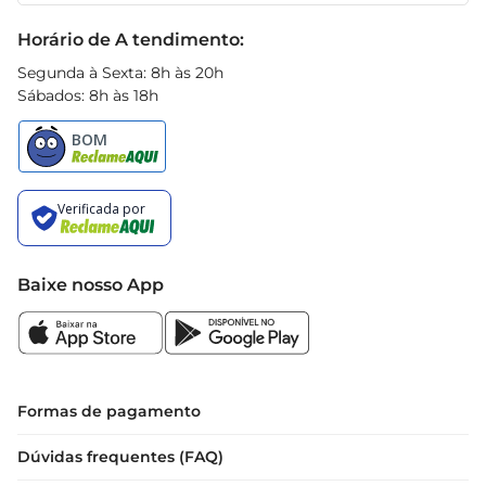
pratos.

Black Friday
Horário de A tendimento:
Conservação e manuseio  

Segunda à Sexta: 8h às 20h
Para garantir que suas laranjas permaneçam 
Sábados: 8h às 18h
frescas por mais tempo, recomendase 
armazenálas em local fresco e arejado. Evite 
expor as frutas à luz direta do sol por longos 
períodos. Ao manusear, prefira lavar bem antes 
do consumo, garantindo que estejam limpas e 
prontas para serem saboreadas.
Baixe nosso App
Formas de pagamento
Dúvidas frequentes (FAQ)