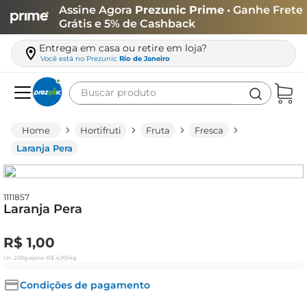
Assine Agora
Prezunic Prime
• Ganhe Frete
Grátis e 5% de Cashback
Entrega em casa ou retire em loja?
Você está no
Prezunic
Rio de Janeiro
Buscar produto
Termos mais buscados
Hortifruti
Fruta
Fresca
carne
Laranja Pera
leite
café
1111857
Laranja Pera
queijo
azeite
R$
1
,
00
biscoito
Un.
200g
aprox.
•
R$
4
,
99
/kg
arroz
Condições de pagamento