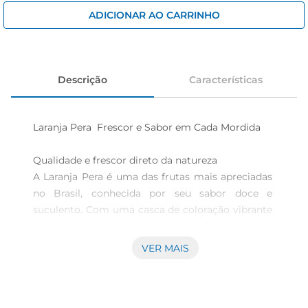
iogurte
ADICIONAR AO CARRINHO
papel higiênico
cerveja
Descrição
Características
Laranja Pera  Frescor e Sabor em Cada Mordida

Qualidade e frescor direto da natureza  

A Laranja Pera é uma das frutas mais apreciadas 
no Brasil, conhecida por seu sabor doce e 
suculento. Com uma casca de coloração vibrante 
e polpa macia, essa laranja é perfeita para ser 
consumida in natura ou utilizada em sucos 
VER MAIS
refrescantes. Cada quilo dessa fruta traz a 
essência do campo, garantindo umaexperiência 
gustativa que remete ao frescor e à vitalidade.
