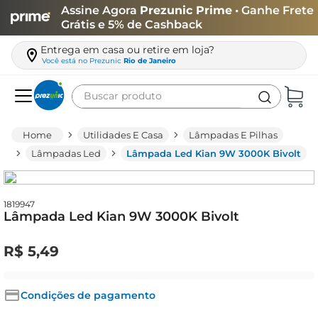
Assine Agora
Prezunic Prime
• Ganhe Frete
Grátis e 5% de Cashback
Entrega em casa ou retire em loja?
Você está no
Prezunic
Rio de Janeiro
Buscar produto
Termos mais buscados
Utilidades E Casa
Lâmpadas E Pilhas
carne
Lâmpadas Led
Lâmpada Led Kian 9W 3000K Bivolt
leite
café
1819947
Lâmpada Led Kian 9W 3000K Bivolt
queijo
azeite
R$
5
,
49
biscoito
arroz
Condições de pagamento