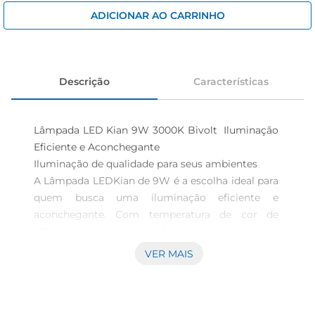
iogurte
ADICIONAR AO CARRINHO
papel higiênico
cerveja
Descrição
Características
Lâmpada LED Kian 9W 3000K Bivolt  Iluminação 
Eficiente e Aconchegante

Iluminação de qualidade para seus ambientes  

A Lâmpada LEDKian de 9W é a escolha ideal para 
quem busca uma iluminação eficiente e 
aconchegante. Com temperatura de cor de 
3000K, proporciona uma luz amarelada que cria 
uma atmosfera acolhedora, perfeita para salas de 
VER MAIS
estar, quartos e ambientes que exigem um toque 
de conforto. Sua tecnologia LED garante uma 
luminosidade intensa, ao mesmo tempo em que 