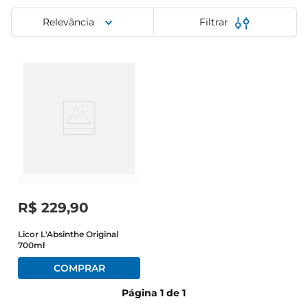
cerveja
Relevância
Filtrar
iogurte
papel higiênico
R$
229
,
90
Licor L'Absinthe Original
700ml
Página
1
de
1