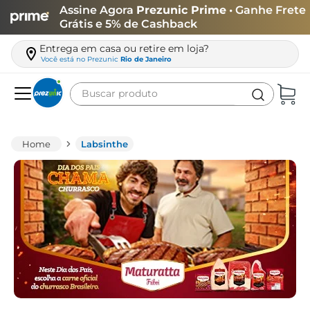
Assine Agora
Prezunic Prime
• Ganhe Frete
Grátis e 5% de Cashback
Entrega em casa ou retire em loja?
Você está no
Prezunic
Rio de Janeiro
Buscar produto
Termos mais buscados
carne
Labsinthe
leite
café
queijo
arroz
biscoito
azeite