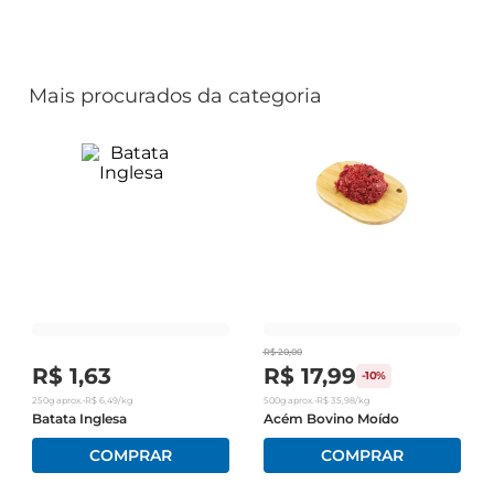
Mais procurados da categoria
R$
20
,
00
R$
1
,
63
R$
17
,
99
-
10%
250g
aprox.
•
R$
6
,
49
/kg
500g
aprox.
•
R$
35
,
98
/kg
Batata Inglesa
Acém Bovino Moído