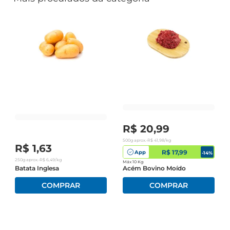
R$
20
,
99
500g
aprox.
•
R$
41
,
98
/kg
R$
1
,
63
R$ 17,99
App
-
14
%
250g
aprox.
•
R$
6
,
49
/kg
Máx 10 Kg
Batata Inglesa
Acém Bovino Moído