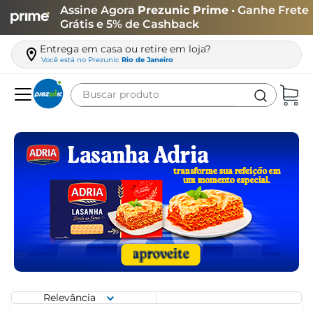
Assine Agora
Prezunic Prime
• Ganhe Frete
Grátis e 5% de Cashback
Entrega em casa ou retire em loja?
Você está no
Prezunic
Rio de Janeiro
Buscar produto
Termos mais buscados
carne
leite
café
queijo
arroz
biscoito
azeite
Relevância