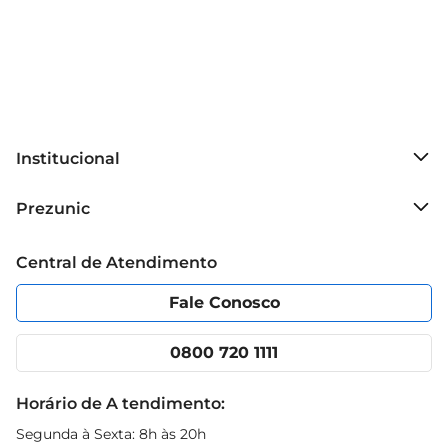
Institucional
Sobre o Prezunic
Prezunic
Grupo Cencosud
Trabalhe conosco
Blog Prezunic
Central de Atendimento
Política de Privacidade
Código de Ética
Portal do fornecedor
Encartes
Fale Conosco
Nossas lojas
App Prezunic
Cencosud Media
Clube Prezunic
0800 720 1111
Receitas
Black Friday
Horário de A tendimento:
Segunda à Sexta: 8h às 20h