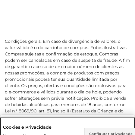
Condições gerais: Em caso de divergência de valores, o
valor válido é o do carrinho de compras. Fotos ilustrativas.
Compras sujeitas a confirmação de estoque. Compras
podem ser canceladas em caso de suspeita de fraude. A fim
de garantir o acesso de um maior número de clientes as
nossas promoções, a compra de produtos com preços
promocionais poderá ter sua quantidade limitada por
cliente. Os preços, ofertas e condições são exclusivos para
o e-commerce e válidos durante o dia de hoje, podendo
sofrer alterações sem prévia notificação. Proibida a venda
de bebidas alcoólicas para menores de 18 anos, conforme
Lei n.º 8069/90, art. 81, inciso II (Estatuto da Criança e do
Adolescente). Preços e condições exclusivos para o
www.prezunic.com.br
, podendo sofrer alterações sem aviso
Selecione sua região:
Cookies e Privacidade
prévio. O valor mínimo para as compras on-line é de R$
Configurar privacidade