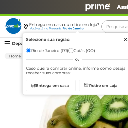
Ass
Pesquise aq
Entrega em casa ou retire em loja?
Você está no
Prezunic
Rio de Janeiro
Termos m
Selecione sua região:
Serviços
carne
Rio de Janeiro (RJ)
Goiás (GO)
Hortifruti
Fruta
Fresca
Kiwi Copefr
leite
Ou
café
Caso queira comprar online, informe como deseja
receber suas compras:
queijo
Entrega em casa
Retire em Loja
azeite
biscoit
arroz
iogurte
papel h