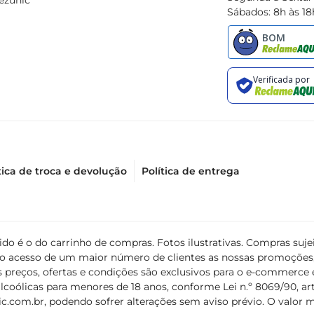
ezunic
Sábados: 8h às 18
tilização dessa fruta torna fácil incorporála em uma alimentação
tica de troca e devolução
Política de entrega
álido é o do carrinho de compras. Fotos ilustrativas. Compras s
ir o acesso de um maior número de clientes as nossas promoçõe
 preços, ofertas e condições são exclusivos para o e-commerce e
coólicas para menores de 18 anos, conforme Lei n.º 8069/90, art. 
c.com.br
, podendo sofrer alterações sem aviso prévio. O valor 