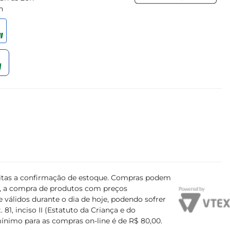
h
 equilibrada e saborosa.
ujeitas a confirmação de estoque. Compras podem
s, a compra de produtos com preços
 válidos durante o dia de hoje, podendo sofrer
81, inciso II (Estatuto da Criança e do
mínimo para as compras on-line é de R$ 80,00.