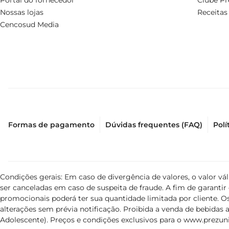
Portal do fornecedor
Clube Pr
complemento nas refeições principais, a diversidade de u
Nossas lojas
Receitas
Cencosud Media
Formas de pagamento
Dúvidas frequentes (FAQ)
Polí
Condições gerais: Em caso de divergência de valores, o valor v
ser canceladas em caso de suspeita de fraude. A fim de garant
promocionais poderá ter sua quantidade limitada por cliente. Os
alterações sem prévia notificação. Proibida a venda de bebidas al
Adolescente). Preços e condições exclusivos para o
www.prezuni