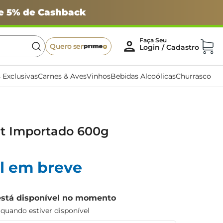
 e 5% de Cashback
Quero ser
 Exclusivas
Carnes & Aves
Vinhos
Bebidas Alcoólicas
Churrasco
ut Importado 600g
l em breve
está disponível no momento
uando estiver disponível