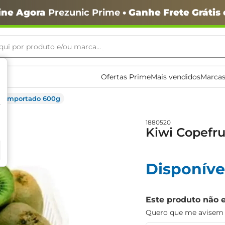
ine Agora
Prezunic Prime
• Ganhe Frete Grátis
ui por produto e/ou marca...
ais buscados
Ofertas Prime
Mais vendidos
Marcas
ut Importado 600g
1880520
Kiwi Copefr
Disponíve
o
Este produto não 
Quero que me avisem q
igiênico