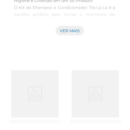
Higiene e Diversão em um Só Produto  

O Kit de Shampoo e Condicionador Tra La La é a 
escolha perfeita para tornar o momento do 
banho uma experiência divertida e agradável para 
as crianças. Com 480ml de produto, ele foi 
VER MAIS
especialmente formulado para atender às 
necessidades dos cabelos delicados dos 
pequenos, proporcionando limpeza eficaz e 
hidratação suave.

Fórmula Suave e Eficiente  

Este kit combina a eficácia de um shampoo e a 
suavidade de um condicionador, garantindo que 
os fios fiquem limpos e macios. A fórmula é livre 
de substâncias agressivas, tornandoa segura para 
o uso diário. Ideal para crianças, o produto ajuda 
a desembaraçar os cabelos, evitando quebras e 
nós, facilitando o cuidado e a manutenção dos 
fios.
