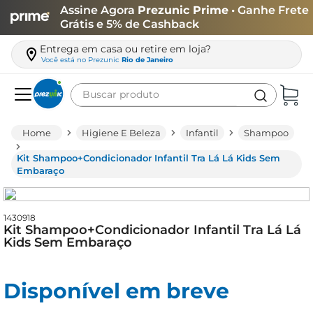
Assine Agora
Prezunic Prime
• Ganhe Frete
Grátis e 5% de Cashback
Entrega em casa ou retire em loja?
Você está no
Prezunic
Rio de Janeiro
Buscar produto
Termos mais buscados
Higiene E Beleza
Infantil
Shampoo
carne
Kit Shampoo+Condicionador Infantil Tra Lá Lá Kids Sem
leite
Embaraço
café
queijo
1430918
Kit Shampoo+Condicionador Infantil Tra Lá Lá
arroz
Kids Sem Embaraço
azeite
Disponível em breve
biscoito