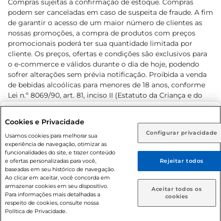
Compras sujeitas a confirmação de estoque. Compras
podem ser canceladas em caso de suspeita de fraude. A fim
de garantir o acesso de um maior número de clientes as
nossas promoções, a compra de produtos com preços
promocionais poderá ter sua quantidade limitada por
cliente. Os preços, ofertas e condições são exclusivos para
o e-commerce e válidos durante o dia de hoje, podendo
sofrer alterações sem prévia notificação. Proibida a venda
de bebidas alcoólicas para menores de 18 anos, conforme
Lei n.º 8069/90, art. 81, inciso II (Estatuto da Criança e do
Adolescente). Preços e condições exclusivos para o
www.prezunic.com.br
, podendo sofrer alterações sem aviso
Selecione sua região:
Cookies e Privacidade
prévio. O valor mínimo para as compras on-line é de R$
Configurar privacidade
Rio de Janeiro (RJ)
Goiás (GO)
Usamos cookies para melhorar sua
80,00.
experiência de navegação, otimizar as
Ou
funcionalidades do site, e trazer conteúdo
e ofertas personalizadas para você,
Rejeitar todos
Caso queira comprar online, informe como deseja receber
baseadas em seu histórico de navegação.
suas compras:
Ao clicar em aceitar, você concorda em
armazenar cookies em seu dispositivo.
© 2026 Copyright. Todos os direitos
Aceitar todos os
Para informações mais detalhadas a
Entrega em casa
Retire em Loja
cookies
reservados Prezunic.
respeito de cookies, consulte nossa
Política de Privacidade.