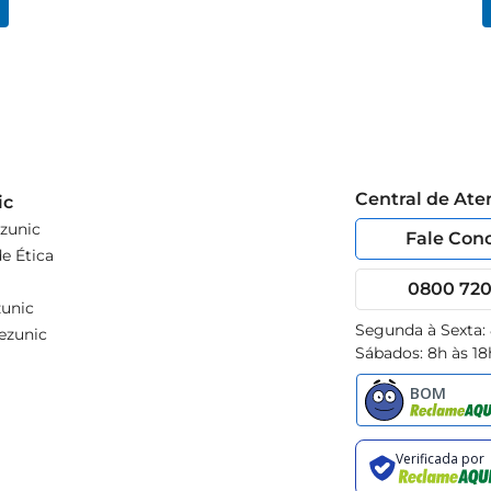
Central de At
ic
zunic
Fale Con
e Ética
0800 720 
unic
Segunda à Sexta:
ezunic
Sábados: 8h às 18