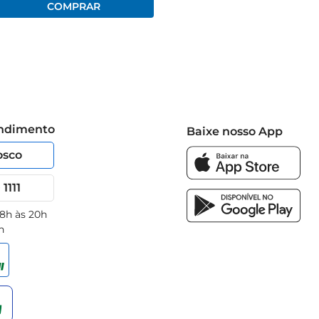
endimento
Baixe nosso App
osco
1111
 8h às 20h
h