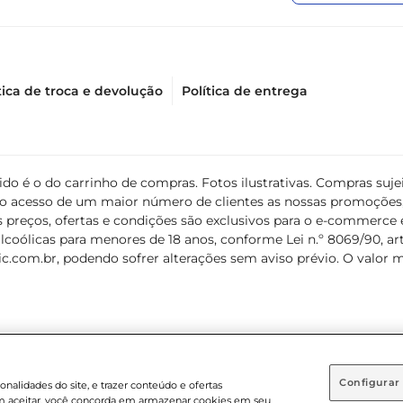
tica de troca e devolução
Política de entrega
álido é o do carrinho de compras. Fotos ilustrativas. Compras s
ir o acesso de um maior número de clientes as nossas promoçõe
 preços, ofertas e condições são exclusivos para o e-commerce e
coólicas para menores de 18 anos, conforme Lei n.º 8069/90, art. 
c.com.br
, podendo sofrer alterações sem aviso prévio. O valor 
Configurar
nalidades do site, e trazer conteúdo e ofertas
 em aceitar, você concorda em armazenar cookies em seu