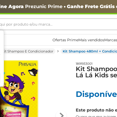
ine Agora
Prezunic Prime
• Ganhe Frete Grátis
ui por produto e/ou marca...
ais buscados
Ofertas Prime
Mais vendidos
Marcas
Kit Shampoo E Condicionador
Kit Shampoo 480ml + Condici
1891933001
Kit Shampoo
Lá Lá Kids 
o
Disponíve
Este produto não 
igiênico
Quero que me avisem q