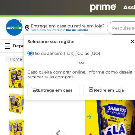
Ass
Pesquise aq
Entrega em casa ou retire em loja?
Você está no
Prezunic
Rio de Janeiro
Termos m
Selecione sua região:
Serviços
carne
Rio de Janeiro (RJ)
Goiás (GO)
Higiene E Beleza
Cuidado Com O Cabelo
leite
Ou
café
Caso queira comprar online, informe como deseja
receber suas compras:
queijo
Entrega em casa
Retire em Loja
azeite
biscoit
arroz
iogurte
papel h