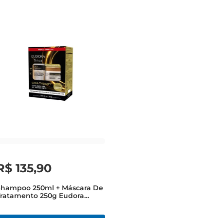
R$
135
,
90
Shampoo 250ml + Máscara De
Tratamento 250g Eudora
iàge Cica Therapy