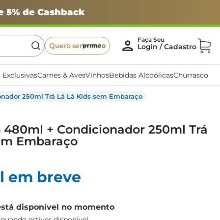
 e 5% de Cashback
Quero ser
 Exclusivas
Carnes & Aves
Vinhos
Bebidas Alcoólicas
Churrasco
onador 250ml Trá Lá Lá Kids sem Embaraço
 480ml + Condicionador 250ml Trá
sem Embaraço
l em breve
está disponível no momento
uando estiver disponível