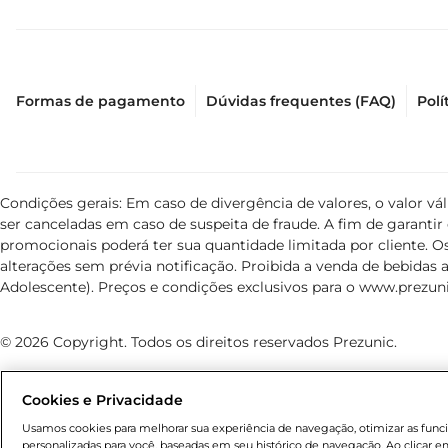
Formas de pagamento
Dúvidas frequentes (FAQ)
Polí
Condições gerais: Em caso de divergência de valores, o valor v
ser canceladas em caso de suspeita de fraude. A fim de garant
promocionais poderá ter sua quantidade limitada por cliente. Os
alterações sem prévia notificação. Proibida a venda de bebidas al
Adolescente). Preços e condições exclusivos para o
www.prezuni
© 2026 Copyright. Todos os direitos reservados Prezunic.
Cookies e Privacidade
Usamos cookies para melhorar sua experiência de navegação, otimizar as funcio
personalizadas para você, baseadas em seu histórico de navegação. Ao clicar