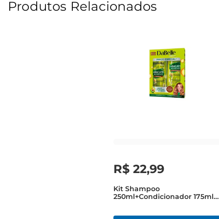
Produtos Relacionados
R$
22
,
99
Kit Shampoo
250ml+Condicionador 175ml
DaBelle Hair Abacate
Nutritivo