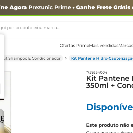
ine Agora
Prezunic Prime
• Ganhe Frete Grátis
ui por produto e/ou marca...
ais buscados
Ofertas Prime
Mais vendidos
Marcas
Kit Shampoo E Condicionador
Kit Pantene Hidro-Cauterizaç
1759354004
Kit Pantene
350ml + Con
Disponíve
o
Este produto não 
Quero que me avisem q