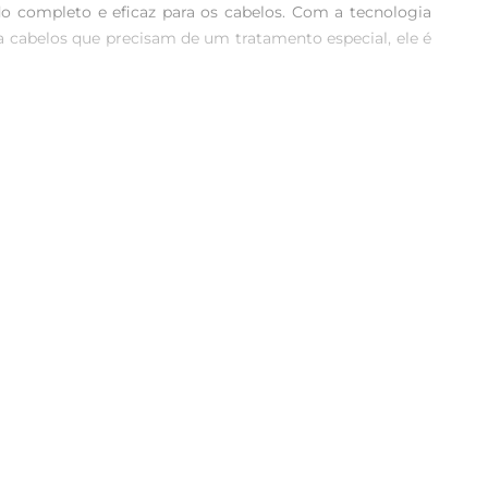
 completo e eficaz para os cabelos. Com a tecnologia 
ara cabelos que precisam de um tratamento especial, ele é 
ajudando a combater o ressecamento e a opacidade. O 
a hidratação, deixando os cabelos macios e fáceis de 
os ou ao calor de ferramentas de styling.

formar espuma. Em seguida, enxágue bem e aplique o 
kit não só melhora a aparência dos cabelos, mas também 