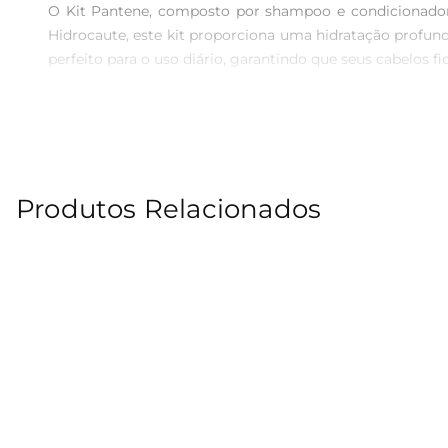
O Kit Pantene, composto por shampoo e condicionador 
Hidrocaute, este kit proporciona uma hidratação profunda,
perfeito para o uso diário, garantindo que seus cabelos fi
Fórmula Avançada para Resultados Visíveis  

A fórmula do shampoo e condicionador Pantene é enri
shampoo limpa suavemente, removendo impurezas sem ag
pentear. Essa combinação é essencial para manter a saúde
Produtos Relacionados
Uso Prático e Eficiente  

Para obter os melhores resultados, aplique o shamp
condicionador, concentrando-se nas pontas. Deixe agir 
fortalece a estrutura capilar, reduzindo a quebra e pro
Especificações do Produto  

- Conteúdo: 350ml de shampoo e 175ml de condicionador 
- Tipo de Cabelo: Todos os tipos, especialmente os que ne
- Tecnologia: Hidrocaute para hidratação intensa  

- Recomendações de Uso: Uso diário para melhores resul