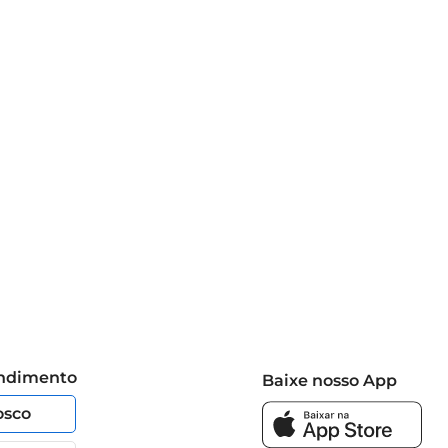
endimento
Baixe nosso App
osco