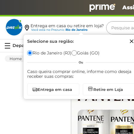
Ass
Pesquise aq
Entrega em casa ou retire em loja?
Você está no
Prezunic
Rio de Janeiro
Termos m
Selecione sua região:
Serviços
carne
Rio de Janeiro (RJ)
Goiás (GO)
Higiene E Beleza
Cuidado Com O Cabelo
leite
Ou
café
Caso queira comprar online, informe como deseja
receber suas compras:
queijo
Entrega em casa
Retire em Loja
arroz
azeite
biscoit
cerveja
iogurte