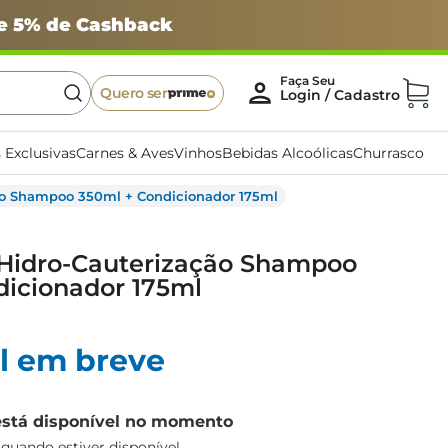
 e 5% de Cashback
Quero ser
 Exclusivas
Carnes & Aves
Vinhos
Bebidas Alcoólicas
Churrasco
ão Shampoo 350ml + Condicionador 175ml
 Hidro-Cauterização Shampoo
dicionador 175ml
l em breve
está disponível no momento
uando estiver disponível