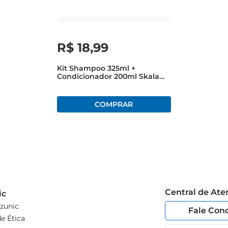
R$
18
,
99
Kit Shampoo 325ml +
Condicionador 200ml Skala
Mais Cachos
Central de At
ic
zunic
Fale Con
e Ética