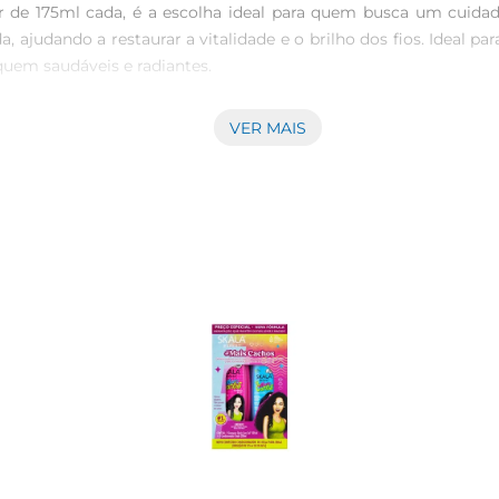
de 175ml cada, é a escolha ideal para quem busca um cuidado
 ajudando a restaurar a vitalidade e o brilho dos fios. Ideal p
quem saudáveis e radiantes.

VER MAIS
quecida com ingredientes que promovem a nutrição dos fios, 
redir os fios, enquanto o condicionador desembaraça e sela 
 capilar, especialmente em cabelos expostos a processos químic
oo sobre os cabelos molhados, massageando suavemente até 
por alguns minutos e enxágue novamente. O uso regular deste 
movendo um crescimento saudável.

 

cessitam de hidratação  

tados