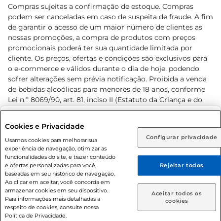
Compras sujeitas a confirmação de estoque. Compras
podem ser canceladas em caso de suspeita de fraude. A fim
de garantir o acesso de um maior número de clientes as
nossas promoções, a compra de produtos com preços
promocionais poderá ter sua quantidade limitada por
cliente. Os preços, ofertas e condições são exclusivos para
o e-commerce e válidos durante o dia de hoje, podendo
sofrer alterações sem prévia notificação. Proibida a venda
de bebidas alcoólicas para menores de 18 anos, conforme
Lei n.º 8069/90, art. 81, inciso II (Estatuto da Criança e do
Adolescente). Preços e condições exclusivos para o
www.prezunic.com.br
, podendo sofrer alterações sem aviso
Selecione sua região:
Cookies e Privacidade
prévio. O valor mínimo para as compras on-line é de R$
Configurar privacidade
Rio de Janeiro (RJ)
Goiás (GO)
Usamos cookies para melhorar sua
80,00.
experiência de navegação, otimizar as
Ou
funcionalidades do site, e trazer conteúdo
e ofertas personalizadas para você,
Rejeitar todos
Caso queira comprar online, informe como deseja receber
baseadas em seu histórico de navegação.
suas compras:
Ao clicar em aceitar, você concorda em
armazenar cookies em seu dispositivo.
© 2026 Copyright. Todos os direitos
Aceitar todos os
Para informações mais detalhadas a
Entrega em casa
Retire em Loja
cookies
reservados Prezunic.
respeito de cookies, consulte nossa
Política de Privacidade.