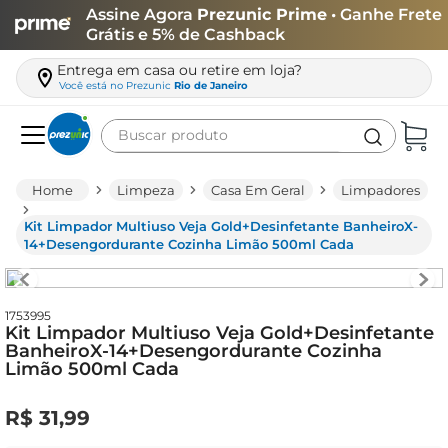
Assine Agora
Prezunic Prime
• Ganhe Frete
Grátis e 5% de Cashback
Entrega em casa ou retire em loja?
Você está no
Prezunic
Rio de Janeiro
Buscar produto
Termos mais buscados
Limpeza
Casa Em Geral
Limpadores
carne
Kit Limpador Multiuso Veja Gold+Desinfetante BanheiroX-
leite
14+Desengordurante Cozinha Limão 500ml Cada
café
queijo
1753995
Kit Limpador Multiuso Veja Gold+Desinfetante
arroz
BanheiroX-14+Desengordurante Cozinha
Limão 500ml Cada
azeite
biscoito
R$
31
,
99