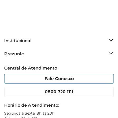
Institucional
Sobre o Prezunic
Prezunic
Grupo Cencosud
Trabalhe conosco
Blog Prezunic
Central de Atendimento
Política de Privacidade
Código de Ética
Portal do fornecedor
Encartes
Fale Conosco
Nossas lojas
App Prezunic
Cencosud Media
Clube Prezunic
0800 720 1111
Receitas
Black Friday
Horário de A tendimento:
Segunda à Sexta: 8h às 20h