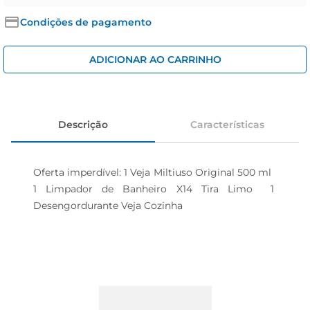
cerveja
Condições de pagamento
iogurte
papel higiênico
ADICIONAR AO CARRINHO
Descrição
Características
Oferta imperdível: 1 Veja Miltiuso Original 500 ml  
1 Limpador de Banheiro X14 Tira Limo  1 
Desengordurante Veja Cozinha