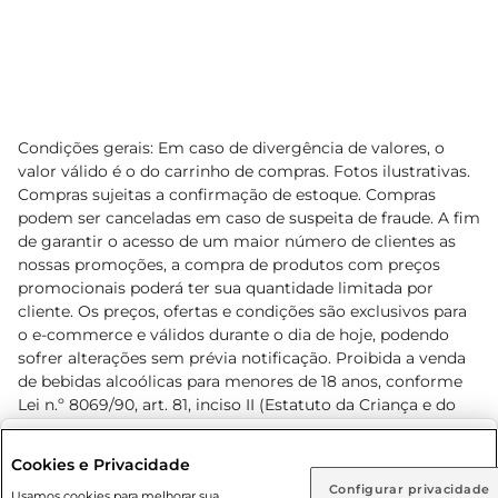
Condições gerais: Em caso de divergência de valores, o
valor válido é o do carrinho de compras. Fotos ilustrativas.
Compras sujeitas a confirmação de estoque. Compras
podem ser canceladas em caso de suspeita de fraude. A fim
de garantir o acesso de um maior número de clientes as
nossas promoções, a compra de produtos com preços
promocionais poderá ter sua quantidade limitada por
cliente. Os preços, ofertas e condições são exclusivos para
o e-commerce e válidos durante o dia de hoje, podendo
sofrer alterações sem prévia notificação. Proibida a venda
de bebidas alcoólicas para menores de 18 anos, conforme
Lei n.º 8069/90, art. 81, inciso II (Estatuto da Criança e do
Adolescente). Preços e condições exclusivos para o
www.prezunic.com.br
, podendo sofrer alterações sem aviso
Selecione sua região:
Cookies e Privacidade
prévio. O valor mínimo para as compras on-line é de R$
Configurar privacidade
Rio de Janeiro (RJ)
Goiás (GO)
Usamos cookies para melhorar sua