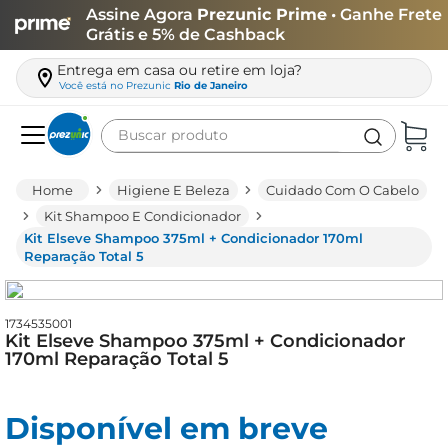
Assine Agora
Prezunic Prime
• Ganhe Frete
Grátis e 5% de Cashback
Entrega em casa ou retire em loja?
Você está no
Prezunic
Rio de Janeiro
Buscar produto
Termos mais buscados
Higiene E Beleza
Cuidado Com O Cabelo
carne
Kit Shampoo E Condicionador
Kit Elseve Shampoo 375ml + Condicionador 170ml
leite
Reparação Total 5
café
queijo
1734535001
Kit Elseve Shampoo 375ml + Condicionador
biscoito
170ml Reparação Total 5
azeite
arroz
Disponível em breve