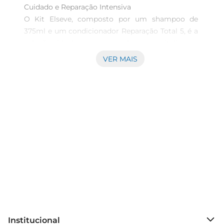
Cuidado e Reparação Intensiva  

O Kit Elseve, composto por um shampoo de 
375ml e um condicionador Reparação Total 5, é a 
solução ideal para quem busca revitalizar e 
restaurar a saúde dos cabelos. Formulado com 
VER MAIS
ingredientes que promovem a nutrição profunda, 
este conjunto é perfeito para cabelos danificados, 
proporcionando um tratamento eficaz e 
completo.

Fórmula Avançada para Resultados Visíveis  

O shampoo limpa suavemente os fios, 
removendo impurezas sem agredir a estrutura 
capilar. Sua fórmula enriquecida ajuda a 
fortalecer os cabelos, reduzindo a quebra 
epromovendo um brilho saudável. O 
condicionador, por sua vez, age como um escudo 
protetor, selando a hidratação e garantindo 
maciez e suavidade. Juntos, eles formam um 
Institucional
sistema de cuidado que atua em várias frentes, 