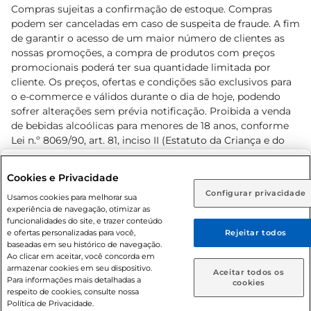
Compras sujeitas a confirmação de estoque. Compras
podem ser canceladas em caso de suspeita de fraude. A fim
de garantir o acesso de um maior número de clientes as
nossas promoções, a compra de produtos com preços
promocionais poderá ter sua quantidade limitada por
cliente. Os preços, ofertas e condições são exclusivos para
o e-commerce e válidos durante o dia de hoje, podendo
sofrer alterações sem prévia notificação. Proibida a venda
de bebidas alcoólicas para menores de 18 anos, conforme
Lei n.º 8069/90, art. 81, inciso II (Estatuto da Criança e do
Adolescente). Preços e condições exclusivos para o
www.prezunic.com.br
, podendo sofrer alterações sem aviso
Selecione sua região:
Cookies e Privacidade
prévio. O valor mínimo para as compras on-line é de R$
Configurar privacidade
Rio de Janeiro (RJ)
Goiás (GO)
Usamos cookies para melhorar sua
80,00.
experiência de navegação, otimizar as
Ou
funcionalidades do site, e trazer conteúdo
e ofertas personalizadas para você,
Rejeitar todos
Caso queira comprar online, informe como deseja receber
baseadas em seu histórico de navegação.
suas compras:
Ao clicar em aceitar, você concorda em
armazenar cookies em seu dispositivo.
© 2026 Copyright. Todos os direitos
Aceitar todos os
Para informações mais detalhadas a
Entrega em casa
Retire em Loja
cookies
reservados Prezunic.
respeito de cookies, consulte nossa
Política de Privacidade.