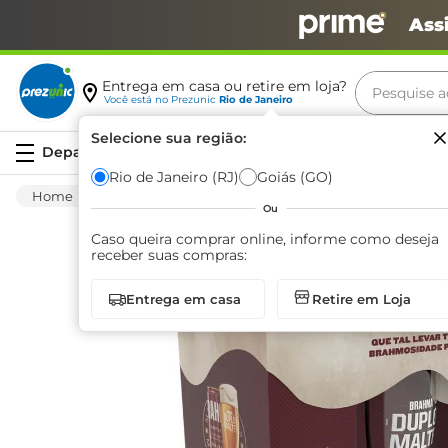
Ass
Pesquise aq
Entrega em casa ou retire em loja?
Você está no
Prezunic
Rio de Janeiro
Termos m
Selecione sua região:
Serviços
carne
Rio de Janeiro (RJ)
Goiás (GO)
Bebida Alcoólica
Cerveja
Convencional
leite
Ou
café
Caso queira comprar online, informe como deseja
receber suas compras:
queijo
Entrega em casa
Retire em Loja
biscoit
azeite
arroz
iogurte
papel h