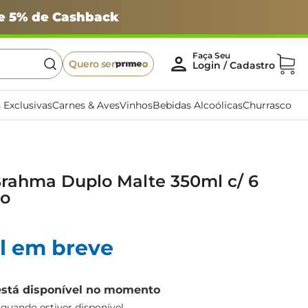
 e 5% de Cashback
Quero ser
 Exclusivas
Carnes & Aves
Vinhos
Bebidas Alcoólicas
Churrasco
Brahma Duplo Malte 350ml c/ 6
po
l em breve
está disponível no momento
uando estiver disponível