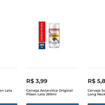
R$
3
,
99
R$
5
,
sen Lata
Cerveja Antarctica Original
Cerveja So
Pilsen Lata 269ml
Long Nec