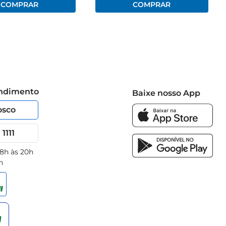
endimento
Baixe nosso App
osco
1111
 8h às 20h
h