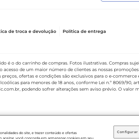
tica de troca e devolução
Política de entrega
álido é o do carrinho de compras. Fotos ilustrativas. Compras s
ir o acesso de um maior número de clientes as nossas promoçõe
 preços, ofertas e condições são exclusivos para o e-commerce e
coólicas para menores de 18 anos, conforme Lei n.º 8069/90, art. 
c.com.br
, podendo sofrer alterações sem aviso prévio. O valor 
Configurar
nalidades do site, e trazer conteúdo e ofertas
 em aceitar, você concorda em armazenar cookies em seu