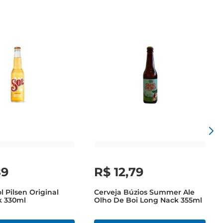
89
R$
12
,
79
l Pilsen Original
Cerveja Búzios Summer Ale
k 330ml
Olho De Boi Long Nack 355ml