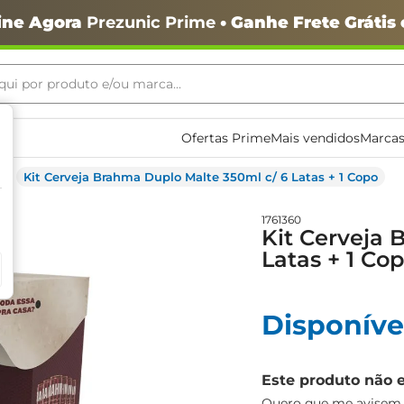
ine Agora
Prezunic Prime
• Ganhe Frete Grátis
ui por produto e/ou marca...
ais buscados
Ofertas Prime
Mais vendidos
Marcas
Kit Cerveja Brahma Duplo Malte 350ml c/ 6 Latas + 1 Copo
1761360
Kit Cerveja 
Latas + 1 Co
o
Disponíve
Este produto não 
igiênico
Quero que me avisem q