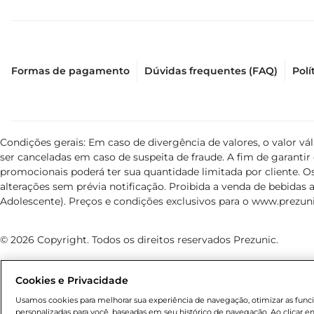
Formas de pagamento
Dúvidas frequentes (FAQ)
Polí
Condições gerais: Em caso de divergência de valores, o valor v
ser canceladas em caso de suspeita de fraude. A fim de garant
promocionais poderá ter sua quantidade limitada por cliente. Os
alterações sem prévia notificação. Proibida a venda de bebidas al
Adolescente). Preços e condições exclusivos para o
www.prezuni
© 2026 Copyright. Todos os direitos reservados Prezunic.
Cookies e Privacidade
Usamos cookies para melhorar sua experiência de navegação, otimizar as funcio
personalizadas para você, baseadas em seu histórico de navegação. Ao clicar