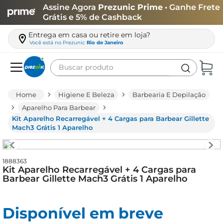
Assine Agora
Prezunic Prime
• Ganhe Frete
Grátis e 5% de Cashback
Entrega em casa ou retire em loja?
Você está no
Prezunic
Rio de Janeiro
Buscar produto
Termos mais buscados
Higiene E Beleza
Barbearia E Depilação
carne
Aparelho Para Barbear
Kit Aparelho Recarregável + 4 Cargas para Barbear Gillette
leite
Mach3 Grátis 1 Aparelho
café
queijo
1888363
Kit Aparelho Recarregável + 4 Cargas para
biscoito
Barbear Gillette Mach3 Grátis 1 Aparelho
azeite
arroz
Disponível em breve