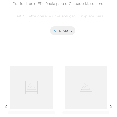
Praticidade e Eficiência para o Cuidado Masculino 
O kit Gillette oferece uma solução completa para 
o cuidado diário com a aparência masculina. 
Composto por um aparelho recarregável de alta 
VER MAIS
performance e quatro cargas de barbear, este 
conjunto é ideal para quem busca eficiência e 
conforto na hora da higiene pessoal. O aparelho 
para barbear Gillette Mach3 Carbono se destaca 
pela tecnologia avançada que proporciona 
umbarbear mais rente e suave, reduzindo 
irritações e garantindo uma experiência 
agradável.

Design Inteligente e Funcionalidade  

O aparelho é projetado para oferecer um 
manuseio confortável, permitindo que você 
alcance todos os contornos do rosto e do 
pescoço comfacilidade. Seu design moderno 
combina com a estética do dia a dia, enquanto a 