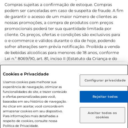
Compras sujeitas a confirmação de estoque. Compras
podem ser canceladas em caso de suspeita de fraude. A fim
de garantir o acesso de um maior número de clientes as
nossas promoções, a compra de produtos com preços
promocionais poderá ter sua quantidade limitada por
cliente. Os preços, ofertas e condições são exclusivos para
o e-commerce e válidos durante o dia de hoje, podendo
sofrer alterações sem prévia notificação. Proibida a venda
de bebidas alcoólicas para menores de 18 anos, conforme
Lei n.º 8069/90, art. 81, inciso II (Estatuto da Criança e do
Adolescente). Preços e condições exclusivos para o
www.prezunic.com.br
, podendo sofrer alterações sem aviso
Selecione sua região:
Cookies e Privacidade
prévio. O valor mínimo para as compras on-line é de R$
Configurar privacidade
Rio de Janeiro (RJ)
Goiás (GO)
Usamos cookies para melhorar sua
80,00.
experiência de navegação, otimizar as
Ou
funcionalidades do site, e trazer conteúdo
e ofertas personalizadas para você,
Rejeitar todos
Caso queira comprar online, informe como deseja receber
baseadas em seu histórico de navegação.
suas compras:
Ao clicar em aceitar, você concorda em
armazenar cookies em seu dispositivo.
© 2026 Copyright. Todos os direitos
Aceitar todos os
Para informações mais detalhadas a
Entrega em casa
Retire em Loja
cookies
reservados Prezunic.
respeito de cookies, consulte nossa
Política de Privacidade.