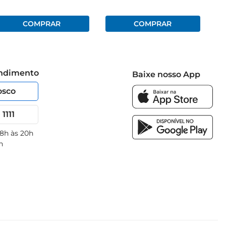
endimento
Baixe nosso App
osco
1111
 8h às 20h
h