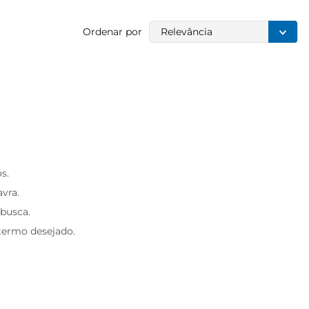
Ordenar por
Relevância
s.
avra.
 busca.
 termo desejado.