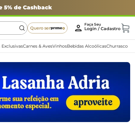
 e 5% de Cashback
Quero ser
 Exclusivas
Carnes & Aves
Vinhos
Bebidas Alcoólicas
Churrasco