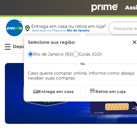
Ass
Pesquise aq
Entrega em casa ou retire em loja?
Você está no
Prezunic
Rio de Janeiro
Termos m
Selecione sua região:
Serviços
carne
Rio de Janeiro (RJ)
Goiás (GO)
leite
Ou
café
Caso queira comprar online, informe como deseja
receber suas compras:
queijo
Entrega em casa
Retire em Loja
azeite
biscoit
arroz
iogurte
papel h