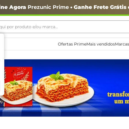
ine Agora
Prezunic Prime
• Ganhe Frete Grátis
ui por produto e/ou marca...
ais buscados
Ofertas Prime
Mais vendidos
Marcas
o
igiênico