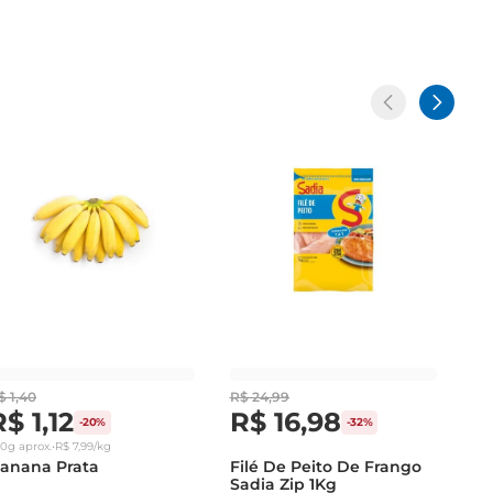
$
1
,
40
R$
24
,
99
R$
1
,
12
R$
16
,
98
-
20%
-
32%
40g
aprox.
•
R$
7
,
99
/kg
anana Prata
Filé De Peito De Frango
Sadia Zip 1Kg