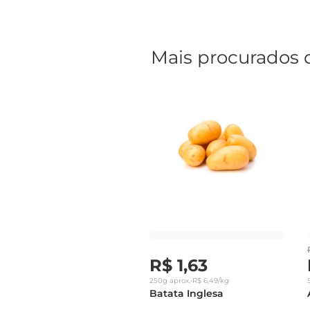
Mais procurados 
R$
1
,
63
250g
aprox.
•
R$
6
,
49
/kg
Batata Inglesa