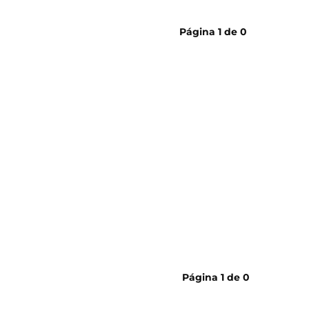
cerveja
Página
1
de
0
Página
1
de
0