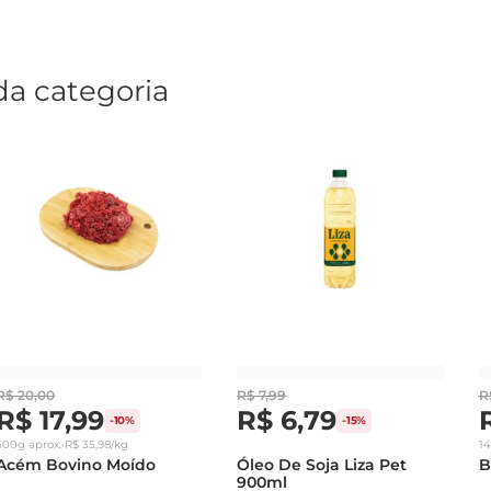
da categoria
R$
20
,
00
R$
7
,
99
R
R$
17
,
99
R$
6
,
79
-
10%
-
15%
500g
aprox.
•
R$
35
,
98
/kg
1
Acém Bovino Moído
Óleo De Soja Liza Pet
B
900ml