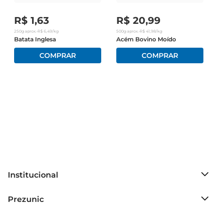
R$
1
,
63
R$
20
,
99
250g
aprox.
•
R$
6
,
49
/kg
500g
aprox.
•
R$
41
,
98
/kg
Batata Inglesa
Acém Bovino Moído
Institucional
Sobre o Prezunic
Prezunic
Grupo Cencosud
Trabalhe conosco
Blog Prezunic