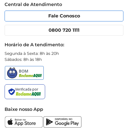
Central de Atendimento
Política de Privacidade
Código de Ética
Portal do fornecedor
Encartes
Fale Conosco
Nossas lojas
App Prezunic
Cencosud Media
Clube Prezunic
0800 720 1111
Receitas
Black Friday
Horário de A tendimento:
Segunda à Sexta: 8h às 20h
Sábados: 8h às 18h
Baixe nosso App