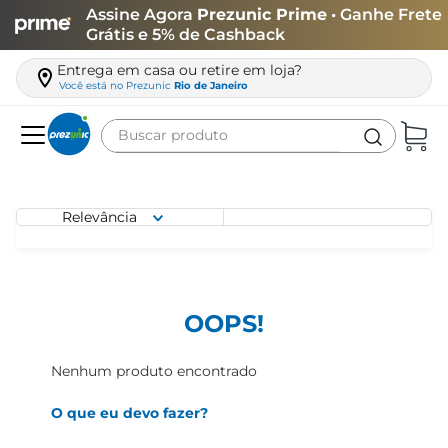
Assine Agora
Prezunic Prime
• Ganhe Frete
Grátis e 5% de Cashback
Entrega em casa ou retire em loja?
Você está no
Prezunic
Rio de Janeiro
Buscar produto
Termos mais buscados
carne
Relevância
leite
café
queijo
OOPS!
azeite
Nenhum produto encontrado
biscoito
O que eu devo fazer?
arroz