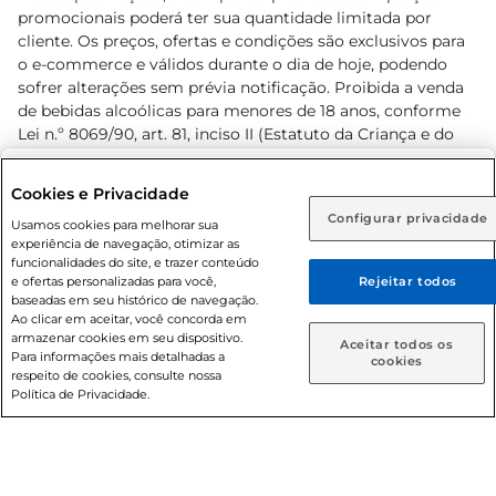
promocionais poderá ter sua quantidade limitada por
cliente. Os preços, ofertas e condições são exclusivos para
o e-commerce e válidos durante o dia de hoje, podendo
sofrer alterações sem prévia notificação. Proibida a venda
de bebidas alcoólicas para menores de 18 anos, conforme
Lei n.º 8069/90, art. 81, inciso II (Estatuto da Criança e do
Adolescente). Preços e condições exclusivos para o
www.prezunic.com.br
, podendo sofrer alterações sem aviso
Selecione sua região:
Cookies e Privacidade
prévio. O valor mínimo para as compras on-line é de R$
Configurar privacidade
Rio de Janeiro (RJ)
Goiás (GO)
Usamos cookies para melhorar sua
80,00.
experiência de navegação, otimizar as
Ou
funcionalidades do site, e trazer conteúdo
e ofertas personalizadas para você,
Rejeitar todos
Caso queira comprar online, informe como deseja receber
baseadas em seu histórico de navegação.
suas compras:
Ao clicar em aceitar, você concorda em
armazenar cookies em seu dispositivo.
© 2026 Copyright. Todos os direitos
Aceitar todos os
Para informações mais detalhadas a
Entrega em casa
Retire em Loja
cookies
reservados Prezunic.
respeito de cookies, consulte nossa
Política de Privacidade.
Cencosud Brasil Comercial SA.CNPJ sob n° 39.346.861/0350-